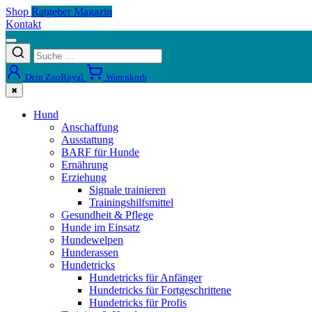
Shop
Ratgeber Magazin
Kontakt
Dein ZooRoyal
Warenkorb
✖
Hund
Anschaffung
Ausstattung
BARF für Hunde
Ernährung
Erziehung
Signale trainieren
Trainingshilfsmittel
Gesundheit & Pflege
Hunde im Einsatz
Hundewelpen
Hunderassen
Hundetricks
Hundetricks für Anfänger
Hundetricks für Fortgeschrittene
Hundetricks für Profis