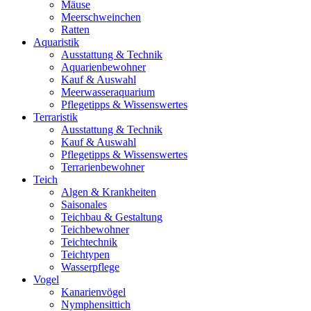
Mäuse
Meerschweinchen
Ratten
Aquaristik
Ausstattung & Technik
Aquarienbewohner
Kauf & Auswahl
Meerwasseraquarium
Pflegetipps & Wissenswertes
Terraristik
Ausstattung & Technik
Kauf & Auswahl
Pflegetipps & Wissenswertes
Terrarienbewohner
Teich
Algen & Krankheiten
Saisonales
Teichbau & Gestaltung
Teichbewohner
Teichtechnik
Teichtypen
Wasserpflege
Vogel
Kanarienvögel
Nymphensittich