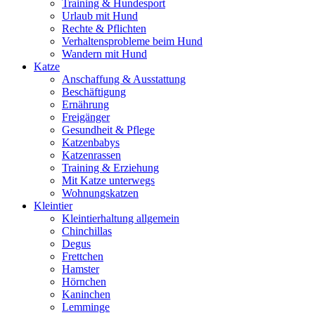
Training & Hundesport
Urlaub mit Hund
Rechte & Pflichten
Verhaltensprobleme beim Hund
Wandern mit Hund
Katze
Anschaffung & Ausstattung
Beschäftigung
Ernährung
Freigänger
Gesundheit & Pflege
Katzenbabys
Katzenrassen
Training & Erziehung
Mit Katze unterwegs
Wohnungskatzen
Kleintier
Kleintierhaltung allgemein
Chinchillas
Degus
Frettchen
Hamster
Hörnchen
Kaninchen
Lemminge