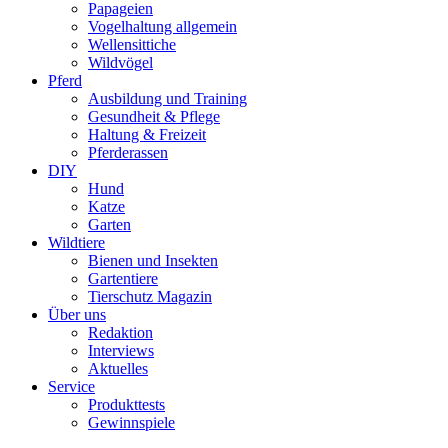
Papageien
Vogelhaltung allgemein
Wellensittiche
Wildvögel
Pferd
Ausbildung und Training
Gesundheit & Pflege
Haltung & Freizeit
Pferderassen
DIY
Hund
Katze
Garten
Wildtiere
Bienen und Insekten
Gartentiere
Tierschutz Magazin
Über uns
Redaktion
Interviews
Aktuelles
Service
Produkttests
Gewinnspiele