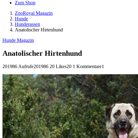
Zum Shop
ZooRoyal Magazin
Hunde
Hunderassen
Anatolischer Hirtenhund
Hunde Magazin
Anatolischer Hirtenhund
201986 Aufrufe
201986
20 Likes
20
1 Kommentare
1