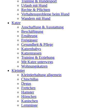
Training & Hundesport
Urlaub mit Hund
Rechte & Pflichten
Verhaltensprobleme beim Hund
Wandern mit Hund
Katze
Anschaffung & Ausstattung
Beschäftigung
Ernährung
Freigänger
Gesundheit & Pflege
Katzenbabys
Katzenrassen
Training & Erziehung
Mit Katze unterwegs
Wohnungskatzen
Kleintier
Kleintierhaltung allgemein
Chinchillas
Degus
Frettchen
Hamster
Hörnchen
Kaninchen
Lemminge