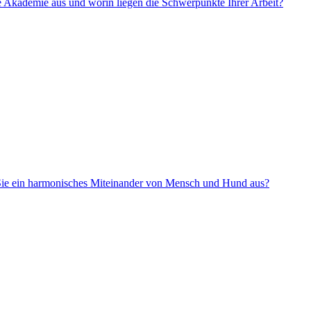
 Akademie aus und worin liegen die Schwerpunkte Ihrer Arbeit?
r Sie ein harmonisches Miteinander von Mensch und Hund aus?