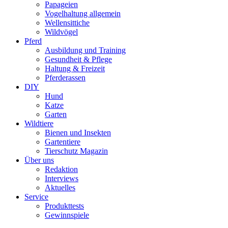
Papageien
Vogelhaltung allgemein
Wellensittiche
Wildvögel
Pferd
Ausbildung und Training
Gesundheit & Pflege
Haltung & Freizeit
Pferderassen
DIY
Hund
Katze
Garten
Wildtiere
Bienen und Insekten
Gartentiere
Tierschutz Magazin
Über uns
Redaktion
Interviews
Aktuelles
Service
Produkttests
Gewinnspiele