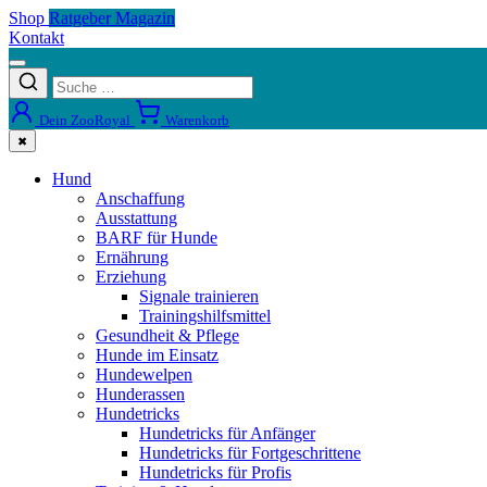
Shop
Ratgeber Magazin
Kontakt
Dein ZooRoyal
Warenkorb
✖
Hund
Anschaffung
Ausstattung
BARF für Hunde
Ernährung
Erziehung
Signale trainieren
Trainingshilfsmittel
Gesundheit & Pflege
Hunde im Einsatz
Hundewelpen
Hunderassen
Hundetricks
Hundetricks für Anfänger
Hundetricks für Fortgeschrittene
Hundetricks für Profis