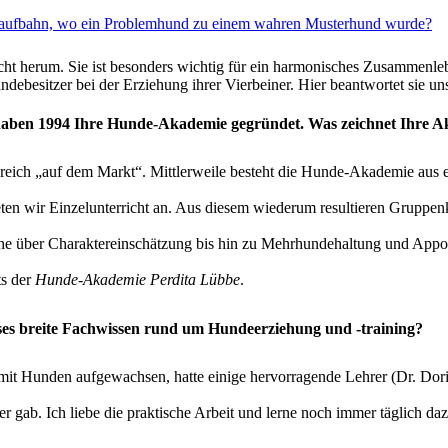
er Laufbahn, wo ein Problemhund zu einem wahren Musterhund wurde?
cht herum. Sie ist besonders wichtig für ein harmonisches Zusammen
ndebesitzer bei der Erziehung ihrer Vierbeiner. Hier beantwortet sie
haben 1994 Ihre Hunde-Akademie gegründet. Was zeichnet Ihre Ak
lgreich „auf dem Markt“. Mittlerweile besteht die Hunde-Akademie aus
n wir Einzelunterricht an. Aus diesem wiederum resultieren Gruppenk
e über Charaktereinschätzung bis hin zu Mehrhundehaltung und Apport
ts der
Hunde-Akademie Perdita Lübbe
.
ses breite Fachwissen rund um Hundeerziehung und -training?
in mit Hunden aufgewachsen, hatte einige hervorragende Lehrer (Dr. Do
er gab. Ich liebe die praktische Arbeit und lerne noch immer täglich daz