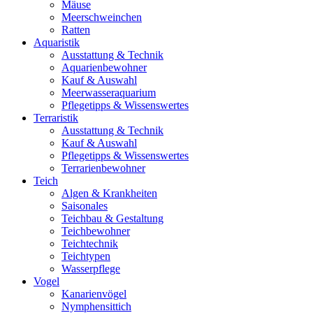
Mäuse
Meerschweinchen
Ratten
Aquaristik
Ausstattung & Technik
Aquarienbewohner
Kauf & Auswahl
Meerwasseraquarium
Pflegetipps & Wissenswertes
Terraristik
Ausstattung & Technik
Kauf & Auswahl
Pflegetipps & Wissenswertes
Terrarienbewohner
Teich
Algen & Krankheiten
Saisonales
Teichbau & Gestaltung
Teichbewohner
Teichtechnik
Teichtypen
Wasserpflege
Vogel
Kanarienvögel
Nymphensittich