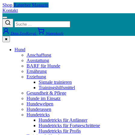
Shop
Ratgeber Magazin
Kontakt
Dein ZooRoyal
Warenkorb
✖
Hund
Anschaffung
Ausstattung
BARF für Hunde
Ernährung
Erziehung
Signale trainieren
Trainingshilfsmittel
Gesundheit & Pflege
Hunde im Einsatz
Hundewelpen
Hunderassen
Hundetricks
Hundetricks für Anfänger
Hundetricks für Fortgeschrittene
Hundetricks für Profis