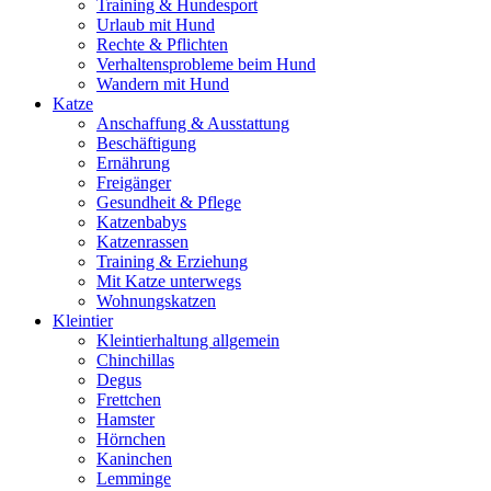
Training & Hundesport
Urlaub mit Hund
Rechte & Pflichten
Verhaltensprobleme beim Hund
Wandern mit Hund
Katze
Anschaffung & Ausstattung
Beschäftigung
Ernährung
Freigänger
Gesundheit & Pflege
Katzenbabys
Katzenrassen
Training & Erziehung
Mit Katze unterwegs
Wohnungskatzen
Kleintier
Kleintierhaltung allgemein
Chinchillas
Degus
Frettchen
Hamster
Hörnchen
Kaninchen
Lemminge