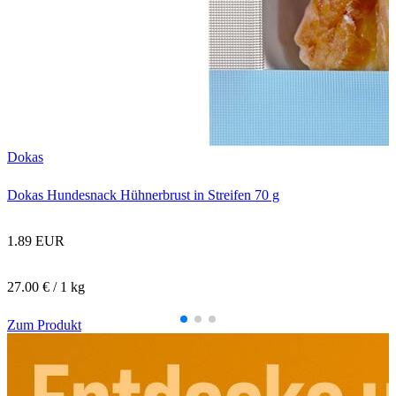
T
T
Dokas
Dokas Hundesnack Hühnerbrust in Streifen 70 g
1.89 EUR
27.00 € / 1 kg
Zum Produkt