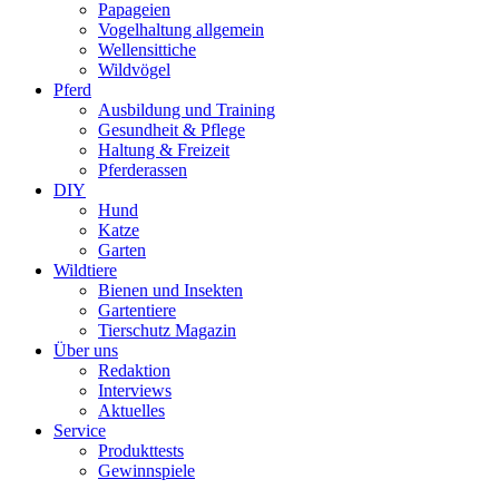
Papageien
Vogelhaltung allgemein
Wellensittiche
Wildvögel
Pferd
Ausbildung und Training
Gesundheit & Pflege
Haltung & Freizeit
Pferderassen
DIY
Hund
Katze
Garten
Wildtiere
Bienen und Insekten
Gartentiere
Tierschutz Magazin
Über uns
Redaktion
Interviews
Aktuelles
Service
Produkttests
Gewinnspiele