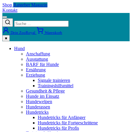
Shop
Ratgeber Magazin
Kontakt
Dein ZooRoyal
Warenkorb
✖
Hund
Anschaffung
Ausstattung
BARF für Hunde
Ernährung
Erziehung
Signale trainieren
Trainingshilfsmittel
Gesundheit & Pflege
Hunde im Einsatz
Hundewelpen
Hunderassen
Hundetricks
Hundetricks für Anfänger
Hundetricks für Fortgeschrittene
Hundetricks für Profis