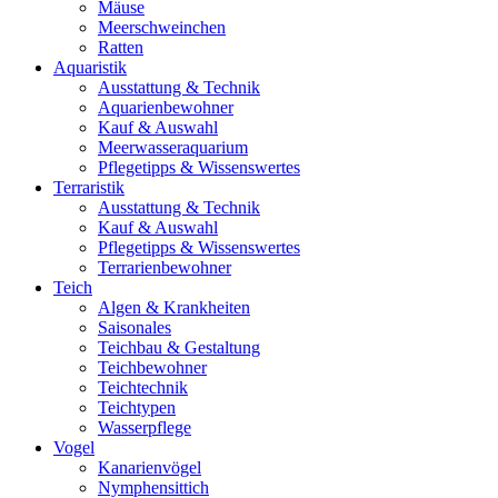
Mäuse
Meerschweinchen
Ratten
Aquaristik
Ausstattung & Technik
Aquarienbewohner
Kauf & Auswahl
Meerwasseraquarium
Pflegetipps & Wissenswertes
Terraristik
Ausstattung & Technik
Kauf & Auswahl
Pflegetipps & Wissenswertes
Terrarienbewohner
Teich
Algen & Krankheiten
Saisonales
Teichbau & Gestaltung
Teichbewohner
Teichtechnik
Teichtypen
Wasserpflege
Vogel
Kanarienvögel
Nymphensittich