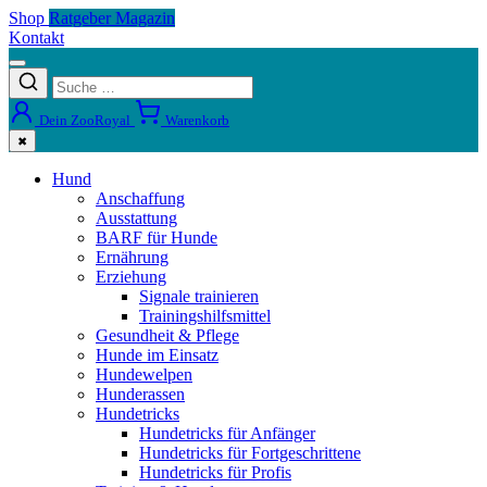
Shop
Ratgeber Magazin
Kontakt
Dein ZooRoyal
Warenkorb
✖
Hund
Anschaffung
Ausstattung
BARF für Hunde
Ernährung
Erziehung
Signale trainieren
Trainingshilfsmittel
Gesundheit & Pflege
Hunde im Einsatz
Hundewelpen
Hunderassen
Hundetricks
Hundetricks für Anfänger
Hundetricks für Fortgeschrittene
Hundetricks für Profis