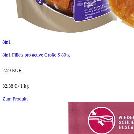
8in1
8in1 Fillets pro active Größe S 80 g
2.59 EUR
32.38 € / 1 kg
Zum Produkt