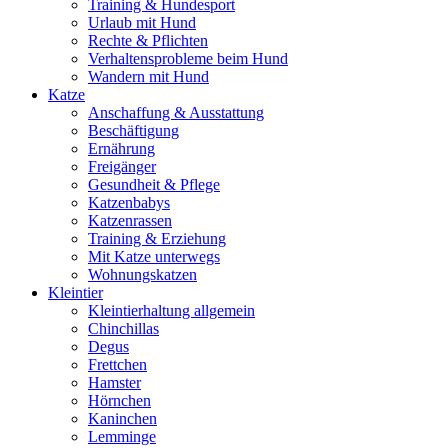
Training & Hundesport
Urlaub mit Hund
Rechte & Pflichten
Verhaltensprobleme beim Hund
Wandern mit Hund
Katze
Anschaffung & Ausstattung
Beschäftigung
Ernährung
Freigänger
Gesundheit & Pflege
Katzenbabys
Katzenrassen
Training & Erziehung
Mit Katze unterwegs
Wohnungskatzen
Kleintier
Kleintierhaltung allgemein
Chinchillas
Degus
Frettchen
Hamster
Hörnchen
Kaninchen
Lemminge