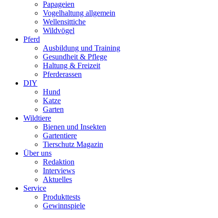
Papageien
Vogelhaltung allgemein
Wellensittiche
Wildvögel
Pferd
Ausbildung und Training
Gesundheit & Pflege
Haltung & Freizeit
Pferderassen
DIY
Hund
Katze
Garten
Wildtiere
Bienen und Insekten
Gartentiere
Tierschutz Magazin
Über uns
Redaktion
Interviews
Aktuelles
Service
Produkttests
Gewinnspiele