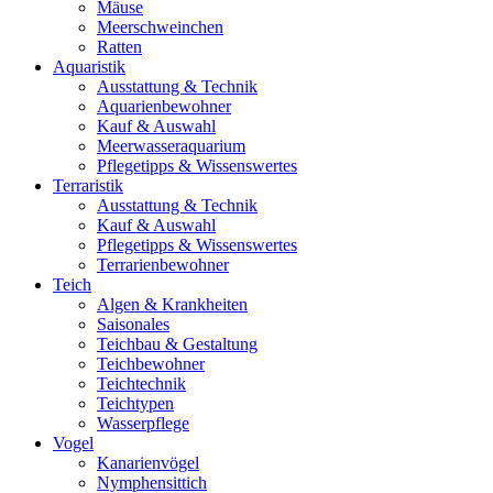
Mäuse
Meerschweinchen
Ratten
Aquaristik
Ausstattung & Technik
Aquarienbewohner
Kauf & Auswahl
Meerwasseraquarium
Pflegetipps & Wissenswertes
Terraristik
Ausstattung & Technik
Kauf & Auswahl
Pflegetipps & Wissenswertes
Terrarienbewohner
Teich
Algen & Krankheiten
Saisonales
Teichbau & Gestaltung
Teichbewohner
Teichtechnik
Teichtypen
Wasserpflege
Vogel
Kanarienvögel
Nymphensittich