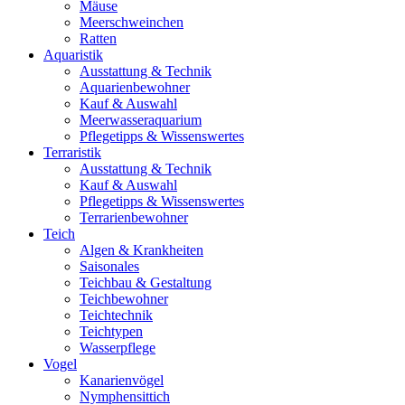
Mäuse
Meerschweinchen
Ratten
Aquaristik
Ausstattung & Technik
Aquarienbewohner
Kauf & Auswahl
Meerwasseraquarium
Pflegetipps & Wissenswertes
Terraristik
Ausstattung & Technik
Kauf & Auswahl
Pflegetipps & Wissenswertes
Terrarienbewohner
Teich
Algen & Krankheiten
Saisonales
Teichbau & Gestaltung
Teichbewohner
Teichtechnik
Teichtypen
Wasserpflege
Vogel
Kanarienvögel
Nymphensittich