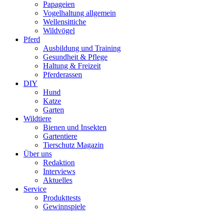
Papageien
Vogelhaltung allgemein
Wellensittiche
Wildvögel
Pferd
Ausbildung und Training
Gesundheit & Pflege
Haltung & Freizeit
Pferderassen
DIY
Hund
Katze
Garten
Wildtiere
Bienen und Insekten
Gartentiere
Tierschutz Magazin
Über uns
Redaktion
Interviews
Aktuelles
Service
Produkttests
Gewinnspiele