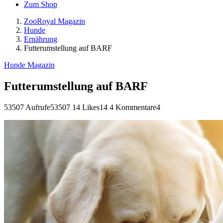
Zum Shop
ZooRoyal Magazin
Hunde
Ernährung
Futterumstellung auf BARF
Hunde Magazin
Futterumstellung auf BARF
53507 Aufrufe
53507
14 Likes
14
4 Kommentare
4