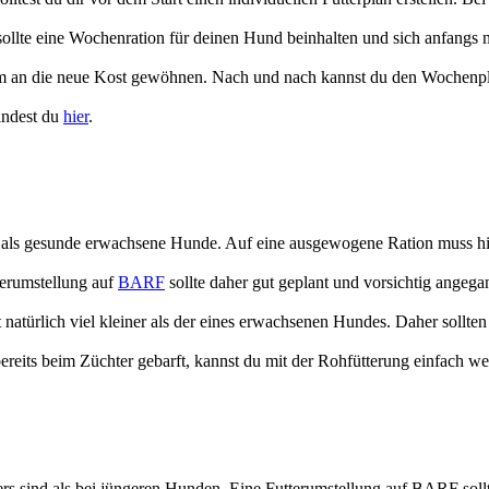
n sollte eine Wochenration für deinen Hund beinhalten und sich anfangs
sam an die neue Kost gewöhnen. Nach und nach kannst du den Wochenp
indest du
hier
.
als gesunde erwachsene Hunde. Auf eine ausgewogene Ration muss hier
erumstellung auf
BARF
sollte daher gut geplant und vorsichtig ang
natürlich viel kleiner als der eines erwachsenen Hundes. Daher sollten
ereits beim Züchter gebarft, kannst du mit der Rohfütterung einfach w
rs sind als bei jüngeren Hunden. Eine Futterumstellung auf BARF sol