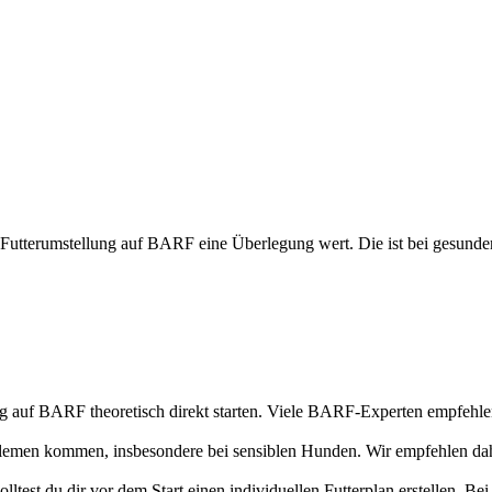
 Futterumstellung auf BARF eine Überlegung wert. Die ist bei gesunde
ng auf BARF theoretisch direkt starten. Viele BARF-Experten empfehlen 
lemen kommen, insbesondere bei sensiblen Hunden. Wir empfehlen daher 
solltest du dir vor dem Start einen individuellen Futterplan erstellen.