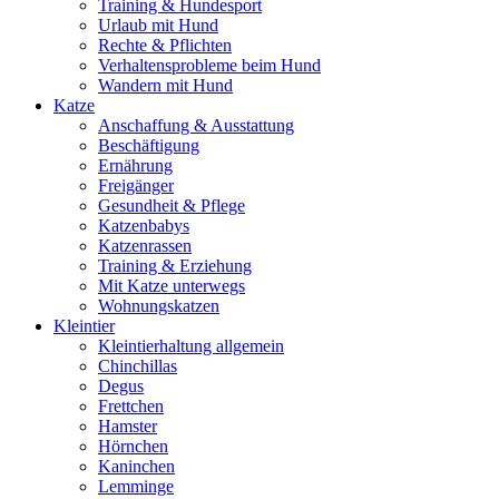
Training & Hundesport
Urlaub mit Hund
Rechte & Pflichten
Verhaltensprobleme beim Hund
Wandern mit Hund
Katze
Anschaffung & Ausstattung
Beschäftigung
Ernährung
Freigänger
Gesundheit & Pflege
Katzenbabys
Katzenrassen
Training & Erziehung
Mit Katze unterwegs
Wohnungskatzen
Kleintier
Kleintierhaltung allgemein
Chinchillas
Degus
Frettchen
Hamster
Hörnchen
Kaninchen
Lemminge