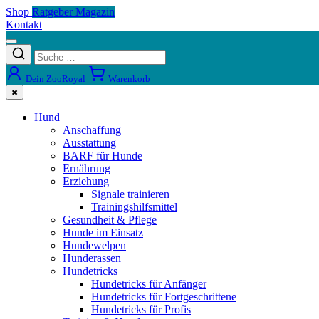
Shop
Ratgeber Magazin
Kontakt
Dein ZooRoyal
Warenkorb
✖
Hund
Anschaffung
Ausstattung
BARF für Hunde
Ernährung
Erziehung
Signale trainieren
Trainingshilfsmittel
Gesundheit & Pflege
Hunde im Einsatz
Hundewelpen
Hunderassen
Hundetricks
Hundetricks für Anfänger
Hundetricks für Fortgeschrittene
Hundetricks für Profis