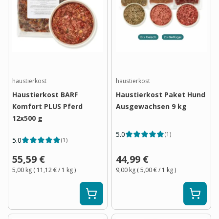
haustierkost
haustierkost
Haustierkost BARF
Haustierkost Paket Hund
Komfort PLUS Pferd
Ausgewachsen 9 kg
12x500 g
5.0
(
1
)
5.0
(
1
)
55,59 €
44,99 €
5,00 kg
(
11,12 €
/ 1
kg
)
9,00 kg
(
5,00 €
/ 1
kg
)