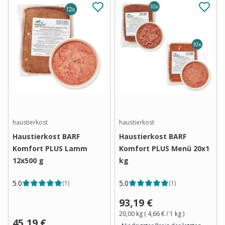
haustierkost
haustierkost
Haustierkost BARF
Haustierkost BARF
Komfort PLUS Lamm
Komfort PLUS Menü 20x1
12x500 g
kg
5.0
5.0
(
1
)
(
1
)
93,19 €
20,00 kg
(
4,66 €
/ 1
kg
)
45,19 €