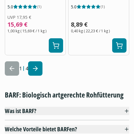
5.0
5.0
(
1
)
(
1
)
UVP
17,95 €
15,69 €
8,89 €
1,00 kg
(
15,69 €
/ 1
kg
)
0,40 kg
(
22,23 €
/ 1
kg
)
1
4
BARF: Biologisch artgerechte Rohfütterung
Was ist BARF?
Welche Vorteile bietet BARFen?