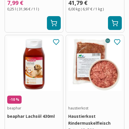
7,99 €
41,79 €
0,25 l
(
31,96 €
/ 1
l
)
6,00 kg
(
6,97 €
/ 1
kg
)
-10 %
beaphar
haustierkost
beaphar Lachsöl 430ml
Haustierkost
Rindermuskelfleisch