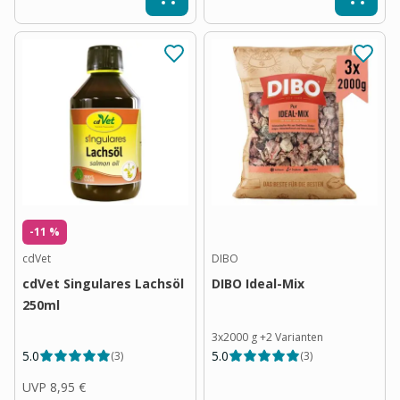
-11 %
cdVet
DIBO
cdVet Singulares Lachsöl
DIBO Ideal-Mix
250ml
3x2000 g
+
2
Varianten
5.0
5.0
(
3
)
(
3
)
UVP
8,95 €