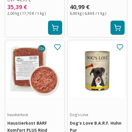
35,39 €
40,99 €
2,00 kg
(
17,70 €
/ 1
kg
)
6,00 kg
(
6,84 €
/ 1
kg
)
haustierkost
Dog's Love
Haustierkost BARF
Dog's Love B.A.R.F. Huhn
Komfort PLUS Rind
Pur