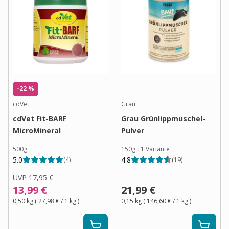
-22 %
cdVet
Grau
cdVet Fit-BARF
Grau Grünlippmuschel-
MicroMineral
Pulver
500g
150g
+
1
Variante
5.0
4.8
(
4
)
(
19
)
UVP
17,95 €
13,99 €
21,99 €
0,50 kg
(
27,98 €
/ 1
kg
)
0,15 kg
(
146,60 €
/ 1
kg
)