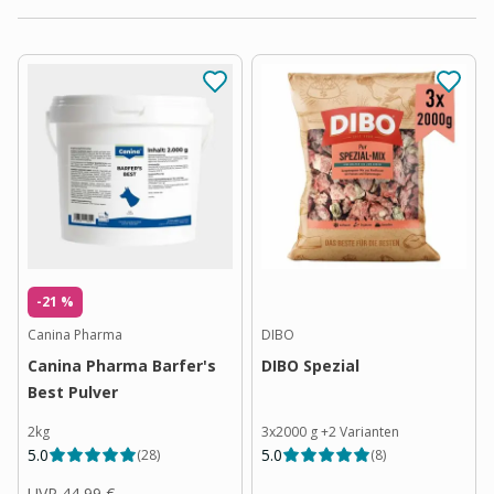
-21 %
Canina Pharma
DIBO
Canina Pharma Barfer's
DIBO Spezial
Best Pulver
2kg
3x2000 g
+
2
Varianten
5.0
5.0
(
28
)
(
8
)
UVP
44,99 €