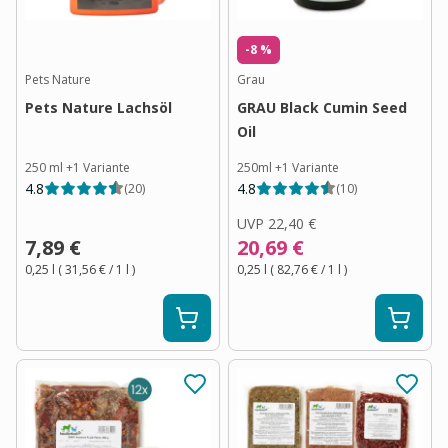
-8 %
Pets Nature
Grau
Pets Nature Lachsöl
GRAU Black Cumin Seed
Oil
250 ml
+
1
Variante
250ml
+
1
Variante
4.8
4.8
(
20
)
(
10
)
UVP
22,40 €
7,89 €
20,69 €
0,25 l
(
31,56 €
/ 1
l
)
0,25 l
(
82,76 €
/ 1
l
)