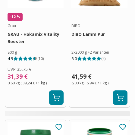
-12 %
Grau
DIBO
GRAU - Hokamix Vitality
DIBO Lamm Pur
Booster
800 g
3x2000 g
+
2
Varianten
4.9
5.0
(
10
)
(
4
)
UVP
35,75 €
31,39 €
41,59 €
0,80 kg
(
39,24 €
/ 1
kg
)
6,00 kg
(
6,94 €
/ 1
kg
)