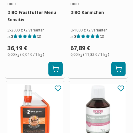
DIBO
DIBO
DIBO Frostfutter Menü
DIBO Kaninchen
Sensitiv
3x2000 g
+
2
Varianten
6x1000 g
+
2
Varianten
5.0
5.0
(
2
)
(
2
)
36,19 €
67,89 €
6,00 kg
(
6,04 €
/ 1
kg
)
6,00 kg
(
11,32 €
/ 1
kg
)