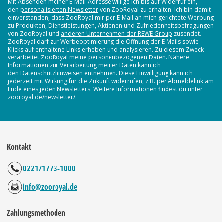
Mit Absenden meiner E-Mail-Adresse willige ich bis auf Widerruf ein,
den
personalisierten Newsletter
von ZooRoyal zu erhalten. Ich bin damit
einverstanden, dass ZooRoyal mir per E-Mail an mich gerichtete Werbung
zu Produkten, Dienstleistungen, Aktionen und Zufriedenheitsbefragungen
von ZooRoyal und
anderen Unternehmen der REWE Group
zusendet.
ZooRoyal darf zur Werbeoptimierung die Öffnung der E-Mails sowie
Klicks auf enthaltene Links erheben und analysieren. Zu diesem Zweck
verarbeitet ZooRoyal meine personenbezogenen Daten. Nähere
Informationen zur Verarbeitung meiner Daten kann ich
den Datenschutzhinweisen entnehmen. Diese Einwilligung kann ich
jederzeit mit Wirkung für die Zukunft widerrufen, z.B. per Abmeldelink am
Ende eines jeden Newsletters. Weitere Informationen findest du unter
zooroyal.de/newsletter/.
Kontakt
0221/1773-1000
info@zooroyal.de
Zahlungsmethoden