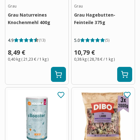
Grau
Grau
Grau Naturreines
Grau Hagebutten-
Knochenmehl 400g
Feinteile 375g
4.9
5.0
(
13
)
(
5
)
8,49 €
10,79 €
0,40 kg
(
21,23 €
/ 1
kg
)
0,38 kg
(
28,78 €
/ 1
kg
)