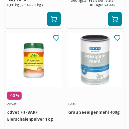
Niedrigster Preis der letzten
6,00 kg
(
7,54 €
/ 1
kg
)
30 Tage:
89,99 €
-13 %
cdVet
Grau
cdVet Fit-BARF
Grau Seealgenmehl 400g
Eierschalenpulver 1kg