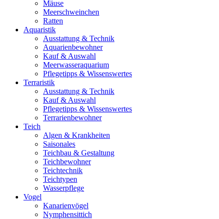
Mäuse
Meerschweinchen
Ratten
Aquaristik
Ausstattung & Technik
Aquarienbewohner
Kauf & Auswahl
Meerwasseraquarium
Pflegetipps & Wissenswertes
Terraristik
Ausstattung & Technik
Kauf & Auswahl
Pflegetipps & Wissenswertes
Terrarienbewohner
Teich
Algen & Krankheiten
Saisonales
Teichbau & Gestaltung
Teichbewohner
Teichtechnik
Teichtypen
Wasserpflege
Vogel
Kanarienvögel
Nymphensittich