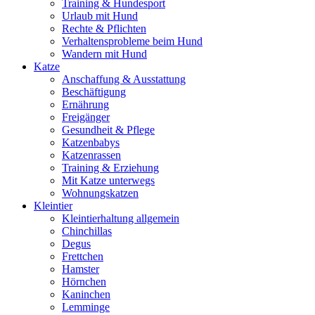
Training & Hundesport
Urlaub mit Hund
Rechte & Pflichten
Verhaltensprobleme beim Hund
Wandern mit Hund
Katze
Anschaffung & Ausstattung
Beschäftigung
Ernährung
Freigänger
Gesundheit & Pflege
Katzenbabys
Katzenrassen
Training & Erziehung
Mit Katze unterwegs
Wohnungskatzen
Kleintier
Kleintierhaltung allgemein
Chinchillas
Degus
Frettchen
Hamster
Hörnchen
Kaninchen
Lemminge