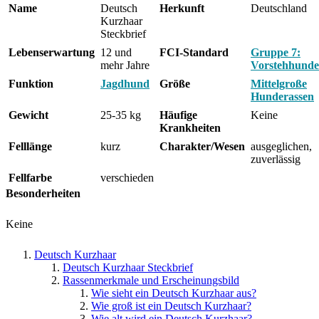
Name
Deutsch
Herkunft
Deutschland
Kurzhaar
Steckbrief
Lebenserwartung
12 und
FCI-Standard
Gruppe 7:
mehr Jahre
Vorstehhunde
Funktion
Jagdhund
Größe
Mittelgroße
Hunderassen
Gewicht
25-35 kg
Häufige
Keine
Krankheiten
Felllänge
kurz
Charakter/Wesen
ausgeglichen,
zuverlässig
Fellfarbe
verschieden
Besonderheiten
Keine
Deutsch Kurzhaar
Deutsch Kurzhaar Steckbrief
Rassenmerkmale und Erscheinungsbild
Wie sieht ein Deutsch Kurzhaar aus?
Wie groß ist ein Deutsch Kurzhaar?
Wie alt wird ein Deutsch Kurzhaar?