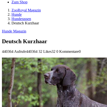
Zum Shop
ZooRoyal Magazin
Hunde
Hunderassen
Deutsch Kurzhaar
Hunde Magazin
Deutsch Kurzhaar
440364 Aufrufe
440364
32 Likes
32
0 Kommentare
0