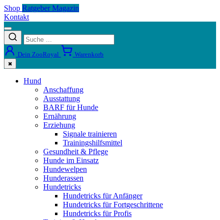
Shop
Ratgeber Magazin
Kontakt
Dein ZooRoyal
Warenkorb
✖
Hund
Anschaffung
Ausstattung
BARF für Hunde
Ernährung
Erziehung
Signale trainieren
Trainingshilfsmittel
Gesundheit & Pflege
Hunde im Einsatz
Hundewelpen
Hunderassen
Hundetricks
Hundetricks für Anfänger
Hundetricks für Fortgeschrittene
Hundetricks für Profis