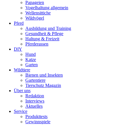
Papageien
Vogelhaltung allgemein
Wellensittiche
Wildvögel
Pferd
Ausbildung und Training
Gesundheit & Pflege
Haltung & Freizeit
Pferderassen
DIY
Hund
Katze
Garten
Wildtiere
Bienen und Insekten
Gartentiere
Tierschutz Magazin
Über uns
Redaktion
Interviews
Aktuelles
Service
Produkttests
Gewinnspiele