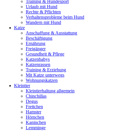
Training & Hundesport
Urlaub mit Hund
Rechte & Pflichten
Verhaltensprobleme beim Hund
Wandern mit Hund
Katze
Anschaffung & Ausstattung
Beschäftigung
Ernährung
Freigänger
Gesundheit & Pflege
Katzenbabys
Katzenrassen
Training & Erziehung
Mit Katze unterwegs
Wohnungskatzen
Kleintier
Kleintierhaltung allgemein
Chinchillas
Degus
Frettchen
Hamster
Hörnchen
Kaninchen
Lemminge