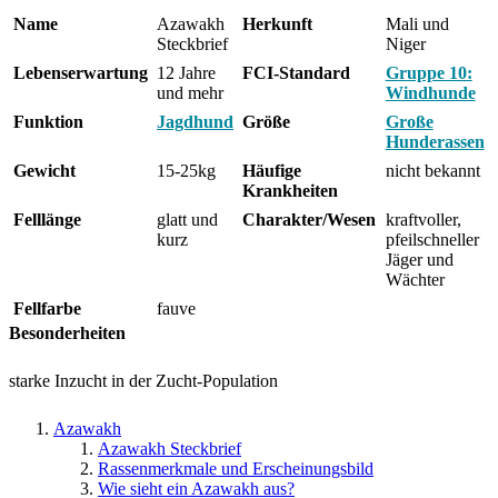
Name
Azawakh
Herkunft
Mali und
Steckbrief
Niger
Lebenserwartung
12 Jahre
FCI-Standard
Gruppe 10:
und mehr
Windhunde
Funktion
Jagdhund
Größe
Große
Hunderassen
Gewicht
15-25kg
Häufige
nicht bekannt
Krankheiten
Felllänge
glatt und
Charakter/Wesen
kraftvoller,
kurz
pfeilschneller
Jäger und
Wächter
Fellfarbe
fauve
Besonderheiten
starke Inzucht in der Zucht-Population
Azawakh
Azawakh Steckbrief
Rassenmerkmale und Erscheinungsbild
Wie sieht ein Azawakh aus?