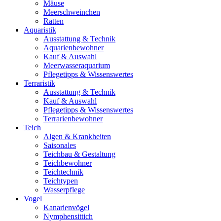
Mäuse
Meerschweinchen
Ratten
Aquaristik
Ausstattung & Technik
Aquarienbewohner
Kauf & Auswahl
Meerwasseraquarium
Pflegetipps & Wissenswertes
Terraristik
Ausstattung & Technik
Kauf & Auswahl
Pflegetipps & Wissenswertes
Terrarienbewohner
Teich
Algen & Krankheiten
Saisonales
Teichbau & Gestaltung
Teichbewohner
Teichtechnik
Teichtypen
Wasserpflege
Vogel
Kanarienvögel
Nymphensittich