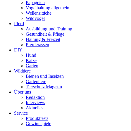
Papageien
Vogelhaltung allgemein
Wellensittiche
Wildvögel
Pferd
Ausbildung und Training
Gesundheit & Pflege
Haltung & Freizeit
Pferderassen
DIY
Hund
Katze
Garten
Wildtiere
Bienen und Insekten
Gartentiere
Tierschutz Magazin
Über uns
Redaktion
Interviews
Aktuelles
Service
Produkttests
Gewinnspiele