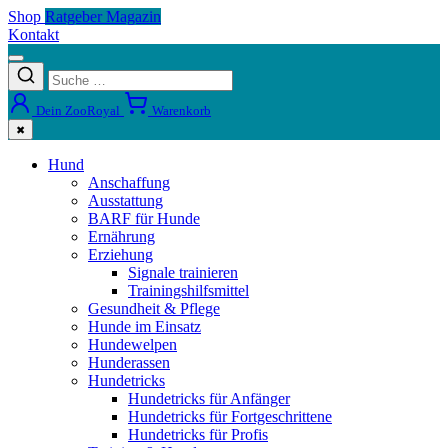
Shop
Ratgeber Magazin
Kontakt
Dein ZooRoyal
Warenkorb
✖
Hund
Anschaffung
Ausstattung
BARF für Hunde
Ernährung
Erziehung
Signale trainieren
Trainingshilfsmittel
Gesundheit & Pflege
Hunde im Einsatz
Hundewelpen
Hunderassen
Hundetricks
Hundetricks für Anfänger
Hundetricks für Fortgeschrittene
Hundetricks für Profis