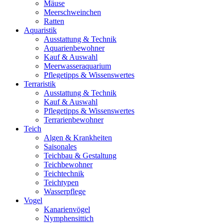
Mäuse
Meerschweinchen
Ratten
Aquaristik
Ausstattung & Technik
Aquarienbewohner
Kauf & Auswahl
Meerwasseraquarium
Pflegetipps & Wissenswertes
Terraristik
Ausstattung & Technik
Kauf & Auswahl
Pflegetipps & Wissenswertes
Terrarienbewohner
Teich
Algen & Krankheiten
Saisonales
Teichbau & Gestaltung
Teichbewohner
Teichtechnik
Teichtypen
Wasserpflege
Vogel
Kanarienvögel
Nymphensittich