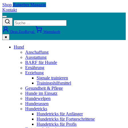
Shop
Ratgeber Magazin
Kontakt
Dein ZooRoyal
Warenkorb
✖
Hund
Anschaffung
Ausstattung
BARF für Hunde
Ernährung
Erziehung
Signale trainieren
Trainingshilfsmittel
Gesundheit & Pflege
Hunde im Einsatz
Hundewelpen
Hunderassen
Hundetricks
Hundetricks für Anfänger
Hundetricks für Fortgeschrittene
Hundetricks für Profis