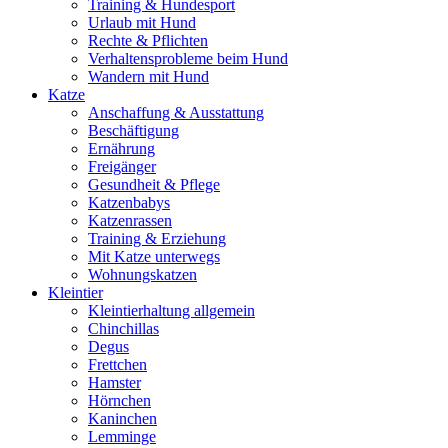
Training & Hundesport
Urlaub mit Hund
Rechte & Pflichten
Verhaltensprobleme beim Hund
Wandern mit Hund
Katze
Anschaffung & Ausstattung
Beschäftigung
Ernährung
Freigänger
Gesundheit & Pflege
Katzenbabys
Katzenrassen
Training & Erziehung
Mit Katze unterwegs
Wohnungskatzen
Kleintier
Kleintierhaltung allgemein
Chinchillas
Degus
Frettchen
Hamster
Hörnchen
Kaninchen
Lemminge