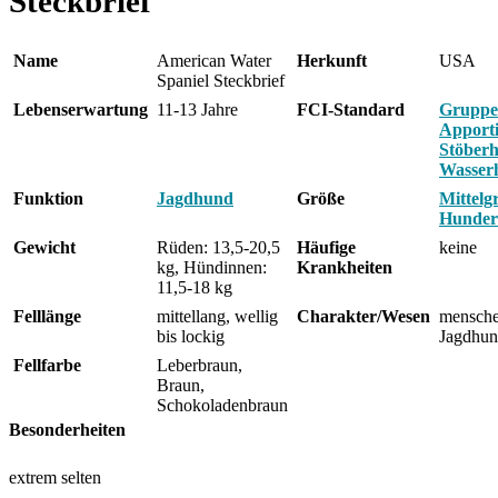
Steckbrief
Name
American Water
Herkunft
USA
Spaniel Steckbrief
Lebenserwartung
11-13 Jahre
FCI-Standard
Gruppe
Apporti
Stöberh
Wasser
Funktion
Jagdhund
Größe
Mittelg
Hunder
Gewicht
Rüden: 13,5-20,5
Häufige
keine
kg, Hündinnen:
Krankheiten
11,5-18 kg
Felllänge
mittellang, wellig
Charakter/Wesen
mensche
bis lockig
Jagdhu
Fellfarbe
Leberbraun,
Braun,
Schokoladenbraun
Besonderheiten
extrem selten