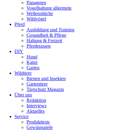
Papageien
Vogelhaltung allgemein
Wellensittiche
Wildvögel
Pferd
Ausbildung und Training
Gesundheit & Pflege
Haltung & Freizeit
Pferderassen
DIY
Hund
Katze
Garten
Wildtiere
Bienen und Insekten
Gartentiere
Tierschutz Magazin
Über uns
Redaktion
Interviews
Aktuelles
Service
Produkttests
Gewinnspiele