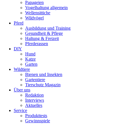
Papageien
Vogelhaltung allgemein
Wellensittiche
Wildvögel
Pferd
Ausbildung und Training
Gesundheit & Pflege
Haltung & Freizeit
Pferderassen
DIY
Hund
Katze
Garten
Wildtiere
Bienen und Insekten
Gartentiere
Tierschutz Magazin
Über uns
Redaktion
Interviews
Aktuelles
Service
Produkttests
Gewinnspiele