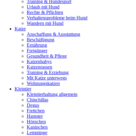
Training & Hundesport
Urlaub mit Hund
Rechte & Pflichten
Verhaltensprobleme beim Hund
Wandern mit Hund
Katze
Anschaffung & Ausstattung
Beschäftigung
Ernährung
Freigänger
Gesundheit & Pflege
Katzenbabys
Katzenrassen
Training & Erziehung
Mit Katze unterwegs
Wohnungskatzen
Kleintier
Kleintierhaltung allgemein
Chinchillas
Degus
Frettchen
Hamster
Hörnchen
Kaninchen
Lemminge