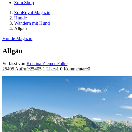
Zum Shop
ZooRoyal Magazin
Hunde
Wandern mit Hund
Allgäu
Hunde Magazin
Allgäu
Verfasst von
Kristina Ziemer-Falke
25405 Aufrufe
25405
1 Likes
1
0 Kommentare
0