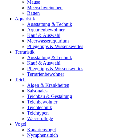
Mäuse
Meerschweinchen
Ratten
Aquaristik
Ausstattung & Technik
Aquarienbewohner
Kauf & Auswahl
Meerwasseraquarium
Pflegetipps & Wissenswertes
Terraristik
Ausstattung & Technik
Kauf & Auswahl
Pflegetipps & Wissenswertes
Terrarienbewohner
Teich
Algen & Krankheiten
Saisonales
Teichbau & Gestaltung
Teichbewohner
Teichtechnik
Teichtypen
Wasserpflege
Vogel
Kanarienvögel
Nymphensittich