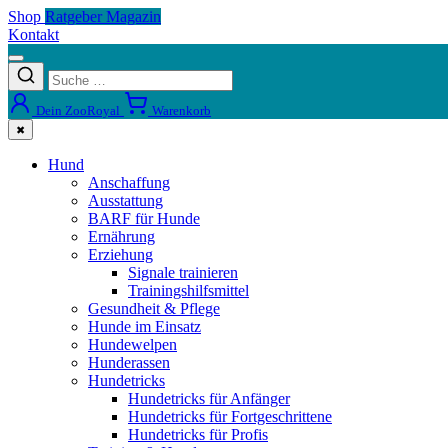
Shop
Ratgeber Magazin
Kontakt
Dein ZooRoyal
Warenkorb
✖
Hund
Anschaffung
Ausstattung
BARF für Hunde
Ernährung
Erziehung
Signale trainieren
Trainingshilfsmittel
Gesundheit & Pflege
Hunde im Einsatz
Hundewelpen
Hunderassen
Hundetricks
Hundetricks für Anfänger
Hundetricks für Fortgeschrittene
Hundetricks für Profis