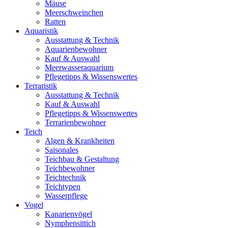
Mäuse
Meerschweinchen
Ratten
Aquaristik
Ausstattung & Technik
Aquarienbewohner
Kauf & Auswahl
Meerwasseraquarium
Pflegetipps & Wissenswertes
Terraristik
Ausstattung & Technik
Kauf & Auswahl
Pflegetipps & Wissenswertes
Terrarienbewohner
Teich
Algen & Krankheiten
Saisonales
Teichbau & Gestaltung
Teichbewohner
Teichtechnik
Teichtypen
Wasserpflege
Vogel
Kanarienvögel
Nymphensittich