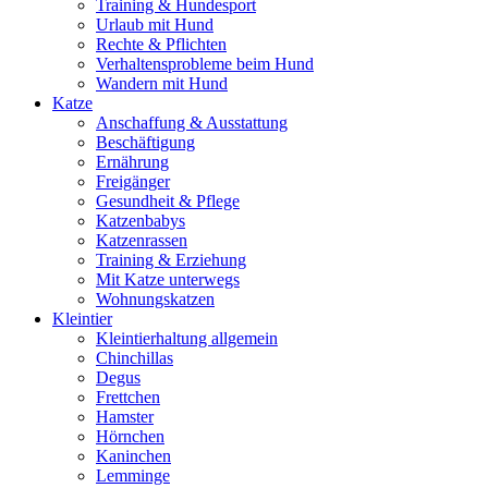
Training & Hundesport
Urlaub mit Hund
Rechte & Pflichten
Verhaltensprobleme beim Hund
Wandern mit Hund
Katze
Anschaffung & Ausstattung
Beschäftigung
Ernährung
Freigänger
Gesundheit & Pflege
Katzenbabys
Katzenrassen
Training & Erziehung
Mit Katze unterwegs
Wohnungskatzen
Kleintier
Kleintierhaltung allgemein
Chinchillas
Degus
Frettchen
Hamster
Hörnchen
Kaninchen
Lemminge