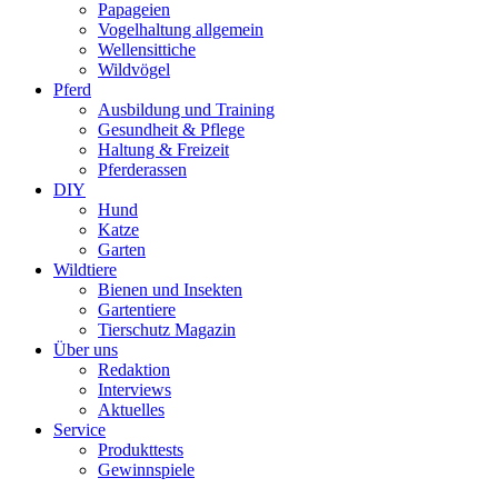
Papageien
Vogelhaltung allgemein
Wellensittiche
Wildvögel
Pferd
Ausbildung und Training
Gesundheit & Pflege
Haltung & Freizeit
Pferderassen
DIY
Hund
Katze
Garten
Wildtiere
Bienen und Insekten
Gartentiere
Tierschutz Magazin
Über uns
Redaktion
Interviews
Aktuelles
Service
Produkttests
Gewinnspiele