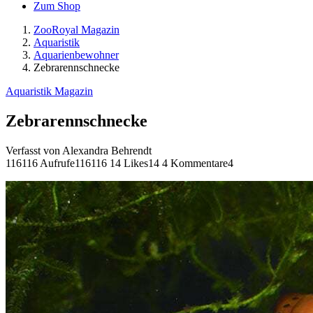
Zum Shop
ZooRoyal Magazin
Aquaristik
Aquarienbewohner
Zebrarennschnecke
Aquaristik Magazin
Zebrarennschnecke
Verfasst von Alexandra Behrendt
116116 Aufrufe
116116
14 Likes
14
4 Kommentare
4