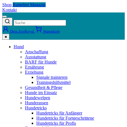
Shop
Ratgeber Magazin
Kontakt
Dein ZooRoyal
Warenkorb
✖
Hund
Anschaffung
Ausstattung
BARF für Hunde
Ernährung
Erziehung
Signale trainieren
Trainingshilfsmittel
Gesundheit & Pflege
Hunde im Einsatz
Hundewelpen
Hunderassen
Hundetricks
Hundetricks für Anfänger
Hundetricks für Fortgeschrittene
Hundetricks für Profis