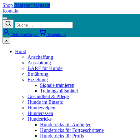
Shop
Ratgeber Magazin
Kontakt
Dein ZooRoyal
Warenkorb
✖
Hund
Anschaffung
Ausstattung
BARF für Hunde
Ernährung
Erziehung
Signale trainieren
Trainingshilfsmittel
Gesundheit & Pflege
Hunde im Einsatz
Hundewelpen
Hunderassen
Hundetricks
Hundetricks für Anfänger
Hundetricks für Fortgeschrittene
Hundetricks für Profis