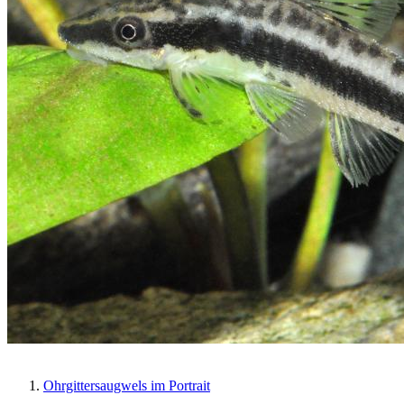
Ohrgittersaugwels im Portrait