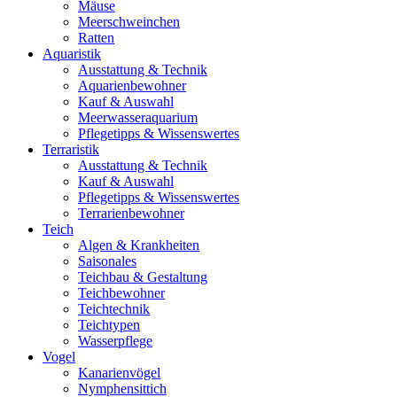
Mäuse
Meerschweinchen
Ratten
Aquaristik
Ausstattung & Technik
Aquarienbewohner
Kauf & Auswahl
Meerwasseraquarium
Pflegetipps & Wissenswertes
Terraristik
Ausstattung & Technik
Kauf & Auswahl
Pflegetipps & Wissenswertes
Terrarienbewohner
Teich
Algen & Krankheiten
Saisonales
Teichbau & Gestaltung
Teichbewohner
Teichtechnik
Teichtypen
Wasserpflege
Vogel
Kanarienvögel
Nymphensittich