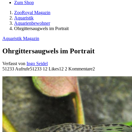
Zum Shop
ZooRoyal Magazin
Aquaristik
Aquarienbewohner
Ohrgittersaugwels im Portrait
Aquaristik Magazin
Ohrgittersaugwels im Portrait
Verfasst von
Ingo Seidel
51233 Aufrufe
51233
12 Likes
12
2 Kommentare
2