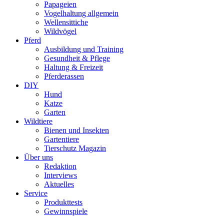
Papageien
Vogelhaltung allgemein
Wellensittiche
Wildvögel
Pferd
Ausbildung und Training
Gesundheit & Pflege
Haltung & Freizeit
Pferderassen
DIY
Hund
Katze
Garten
Wildtiere
Bienen und Insekten
Gartentiere
Tierschutz Magazin
Über uns
Redaktion
Interviews
Aktuelles
Service
Produkttests
Gewinnspiele