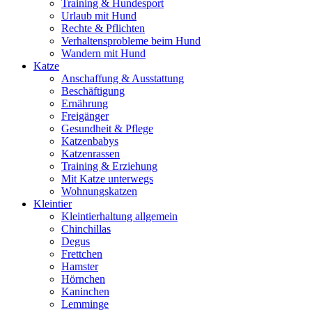
Training & Hundesport
Urlaub mit Hund
Rechte & Pflichten
Verhaltensprobleme beim Hund
Wandern mit Hund
Katze
Anschaffung & Ausstattung
Beschäftigung
Ernährung
Freigänger
Gesundheit & Pflege
Katzenbabys
Katzenrassen
Training & Erziehung
Mit Katze unterwegs
Wohnungskatzen
Kleintier
Kleintierhaltung allgemein
Chinchillas
Degus
Frettchen
Hamster
Hörnchen
Kaninchen
Lemminge