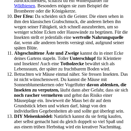
zurückschneidest, schaffst du ein Winterquartier für
Wildbienen
. Besonders mögen sie zum Beispiel die
Brombeere oder die Königskerze.
Der Efeu:
Da scheiden sich die Geister. Die einen sehen in
ihm den klassischen Grabschmuck, die anderen lieben ihn
wegen seiner Fähigkeit, sich schnell auszubreiten, um so
weniger schöne Ecken oder Hauswände zu begrünen. Für die
Insekten stellt er jedenfalls eine
wertvolle
Nahrungsquelle
dar, wenn alle anderen bereits versiegt sind, aufgrund seiner
späten Blüte.
Abgeschnittene Äste und Zweige
kannst du in einer Ecke
deines Gartens stapeln. Toller
Unterschlupf
für Kleintiere
und Insekten! Auch eine
Totholzecke
bewährt sich als
Lebensraum, der später zu fruchtbarem Boden wird.
Betrachten wir Mäuse einmal näher. Sie fressen Insekten. Das
ist nicht wünschenswert. Du kannst die Mäuse mit
Sonnenblumenkernen oder Vogelfutter
davon ablenken, die
Insekten zu verputzen,
läufst dann aber Gefahr, dass sie sich
noch rascher vermehren
und gehst das Risiko einer
Mäuseplage ein. Inwieweit die Maus bei dir auf dem
Grundstück leben und wirken darf, hängt von den
individuellen Gegebenheiten ab und sollte gut überlegt sein.
DIY Meisenknödel:
Natürlich kannst du sie fertig kaufen,
aber selbst gemacht hast du gleich doppelt so viel Spaß und
aus einem trüben Herbsttag wird ein kreativer Nachmittag.