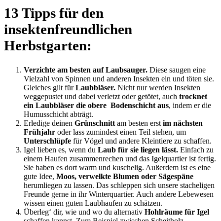
13 Tipps für den
insektenfreundlichen
Herbstgarten:
Verzichte am besten auf Laubsauger.
Diese saugen eine
Vielzahl von Spinnen und anderen Insekten ein und töten sie.
Gleiches gilt für
Laubbläser.
Nicht nur werden Insekten
weggepustet und dabei verletzt oder getötet, auch
trocknet
ein Laubbläser die obere Bodenschicht aus
, indem er die
Humusschicht abträgt.
Erledige deinen
Grünschnitt
am besten erst
im nächsten
Frühjahr
oder lass zumindest einen Teil stehen, um
Unterschlüpfe
für Vögel und andere Kleintiere zu schaffen.
Igel lieben es, wenn du
Laub für sie liegen lässt.
Einfach zu
einem Haufen zusammenrechen und das Igelquartier ist fertig.
Sie haben es dort warm und kuschelig. Außerdem ist es eine
gute Idee,
Moos, verwelkte Blumen oder Sägespäne
herumliegen zu lassen. Das schleppen sich unsere stacheligen
Freunde gerne in ihr Winterquartier. Auch andere Lebewesen
wissen einen guten Laubhaufen zu schätzen.
Überleg‘ dir, wie und wo du alternativ
Hohlräume für Igel
schaffen kannst. Zum Beispiel zwischen Scheitholz.