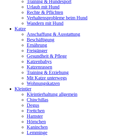
Training & Hundesport
Urlaub mit Hund
Rechte & Pflichten
Verhaltensprobleme beim Hund
Wandern mit Hund
Katze
Anschaffung & Ausstattung
Beschäftigung
Ernährung
Freigänger
Gesundheit & Pflege
Katzenbabys
Katzenrassen
Training & Erziehung
Mit Katze unterwegs
Wohnungskatzen
Kleintier
Kleintierhaltung allgemein
Chinchillas
Degus
Frettchen
Hamster
Hörnchen
Kaninchen
Lemminge