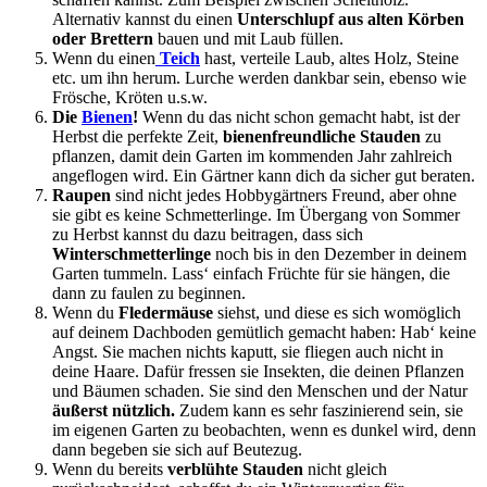
Alternativ kannst du einen
Unterschlupf aus alten Körben
oder Brettern
bauen und mit Laub füllen.
Wenn du einen
Teich
hast, verteile Laub, altes Holz, Steine
etc. um ihn herum. Lurche werden dankbar sein, ebenso wie
Frösche, Kröten u.s.w.
Die
Bienen
!
Wenn du das nicht schon gemacht habt, ist der
Herbst die perfekte Zeit,
bienenfreundliche Stauden
zu
pflanzen, damit dein Garten im kommenden Jahr zahlreich
angeflogen wird. Ein Gärtner kann dich da sicher gut beraten.
Raupen
sind nicht jedes Hobbygärtners Freund, aber ohne
sie gibt es keine Schmetterlinge. Im Übergang von Sommer
zu Herbst kannst du dazu beitragen, dass sich
Winterschmetterlinge
noch bis in den Dezember in deinem
Garten tummeln. Lass‘ einfach Früchte für sie hängen, die
dann zu faulen zu beginnen.
Wenn du
Fledermäuse
siehst, und diese es sich womöglich
auf deinem Dachboden gemütlich gemacht haben: Hab‘ keine
Angst. Sie machen nichts kaputt, sie fliegen auch nicht in
deine Haare. Dafür fressen sie Insekten, die deinen Pflanzen
und Bäumen schaden. Sie sind den Menschen und der Natur
äußerst nützlich.
Zudem kann es sehr faszinierend sein, sie
im eigenen Garten zu beobachten, wenn es dunkel wird, denn
dann begeben sie sich auf Beutezug.
Wenn du bereits
verblühte Stauden
nicht gleich