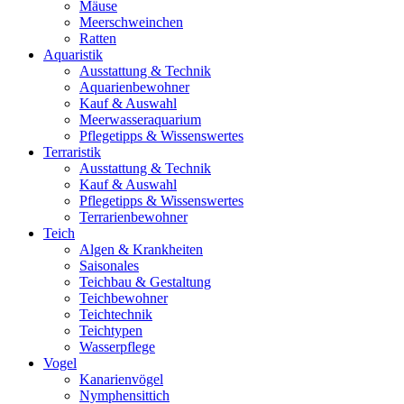
Mäuse
Meerschweinchen
Ratten
Aquaristik
Ausstattung & Technik
Aquarienbewohner
Kauf & Auswahl
Meerwasseraquarium
Pflegetipps & Wissenswertes
Terraristik
Ausstattung & Technik
Kauf & Auswahl
Pflegetipps & Wissenswertes
Terrarienbewohner
Teich
Algen & Krankheiten
Saisonales
Teichbau & Gestaltung
Teichbewohner
Teichtechnik
Teichtypen
Wasserpflege
Vogel
Kanarienvögel
Nymphensittich