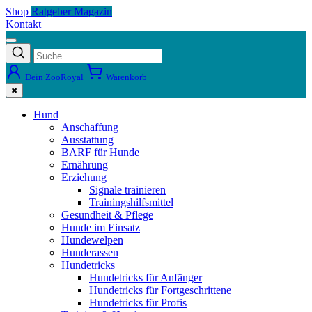
Shop
Ratgeber Magazin
Kontakt
Dein ZooRoyal
Warenkorb
✖
Hund
Anschaffung
Ausstattung
BARF für Hunde
Ernährung
Erziehung
Signale trainieren
Trainingshilfsmittel
Gesundheit & Pflege
Hunde im Einsatz
Hundewelpen
Hunderassen
Hundetricks
Hundetricks für Anfänger
Hundetricks für Fortgeschrittene
Hundetricks für Profis