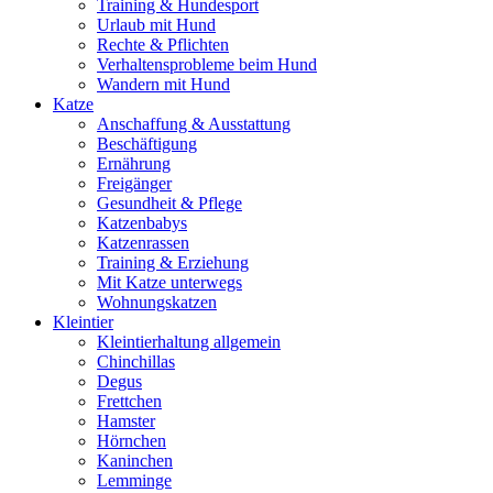
Training & Hundesport
Urlaub mit Hund
Rechte & Pflichten
Verhaltensprobleme beim Hund
Wandern mit Hund
Katze
Anschaffung & Ausstattung
Beschäftigung
Ernährung
Freigänger
Gesundheit & Pflege
Katzenbabys
Katzenrassen
Training & Erziehung
Mit Katze unterwegs
Wohnungskatzen
Kleintier
Kleintierhaltung allgemein
Chinchillas
Degus
Frettchen
Hamster
Hörnchen
Kaninchen
Lemminge