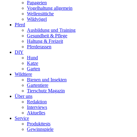
Papageien
Vogelhaltung allgemein
Wellensittiche
Wildvögel
Pferd
Ausbildung und Training
Gesundheit & Pflege
Haltung & Freizeit
Pferderassen
DIY
Hund
Katze
Garten
Wildtiere
Bienen und Insekten
Gartentiere
Tierschutz Magazin
Über uns
Redaktion
Interviews
Aktuelles
Service
Produkttests
Gewinnspiele