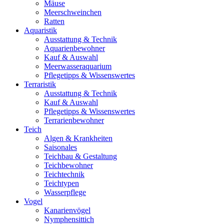
Mäuse
Meerschweinchen
Ratten
Aquaristik
Ausstattung & Technik
Aquarienbewohner
Kauf & Auswahl
Meerwasseraquarium
Pflegetipps & Wissenswertes
Terraristik
Ausstattung & Technik
Kauf & Auswahl
Pflegetipps & Wissenswertes
Terrarienbewohner
Teich
Algen & Krankheiten
Saisonales
Teichbau & Gestaltung
Teichbewohner
Teichtechnik
Teichtypen
Wasserpflege
Vogel
Kanarienvögel
Nymphensittich