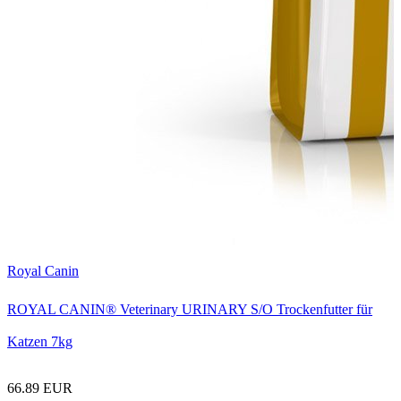
R
Royal Canin
ROYAL CANIN® Veterinary URINARY S/O Trockenfutter für
Katzen 7kg
1
66.89 EUR