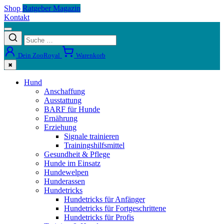
Shop
Ratgeber Magazin
Kontakt
Dein ZooRoyal
Warenkorb
✖
Hund
Anschaffung
Ausstattung
BARF für Hunde
Ernährung
Erziehung
Signale trainieren
Trainingshilfsmittel
Gesundheit & Pflege
Hunde im Einsatz
Hundewelpen
Hunderassen
Hundetricks
Hundetricks für Anfänger
Hundetricks für Fortgeschrittene
Hundetricks für Profis