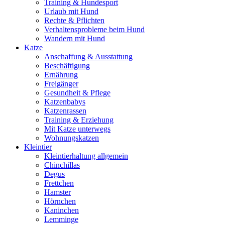
Training & Hundesport
Urlaub mit Hund
Rechte & Pflichten
Verhaltensprobleme beim Hund
Wandern mit Hund
Katze
Anschaffung & Ausstattung
Beschäftigung
Ernährung
Freigänger
Gesundheit & Pflege
Katzenbabys
Katzenrassen
Training & Erziehung
Mit Katze unterwegs
Wohnungskatzen
Kleintier
Kleintierhaltung allgemein
Chinchillas
Degus
Frettchen
Hamster
Hörnchen
Kaninchen
Lemminge