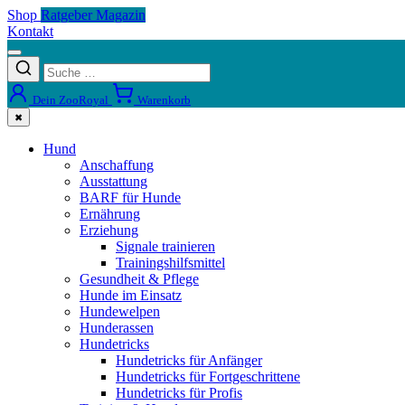
Shop
Ratgeber Magazin
Kontakt
Dein ZooRoyal
Warenkorb
✖
Hund
Anschaffung
Ausstattung
BARF für Hunde
Ernährung
Erziehung
Signale trainieren
Trainingshilfsmittel
Gesundheit & Pflege
Hunde im Einsatz
Hundewelpen
Hunderassen
Hundetricks
Hundetricks für Anfänger
Hundetricks für Fortgeschrittene
Hundetricks für Profis