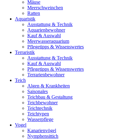
Mäuse
Meerschweinchen
Ratten
Aquaristik
Ausstattung & Technik
Aquarienbewohner
Kauf & Auswahl
Meerwasseraquarium
Pflegetipps & Wissenswertes
Terraristik
Ausstattung & Technik
Kauf & Auswahl
Pflegetipps & Wissenswertes
Terrarienbewohner
Teich
Algen & Krankheiten
Saisonales
Teichbau & Gestaltung
Teichbewohner
Teichtechnik
Teichtypen
Wasserpflege
Vogel
Kanarienvögel
Nymphensittich