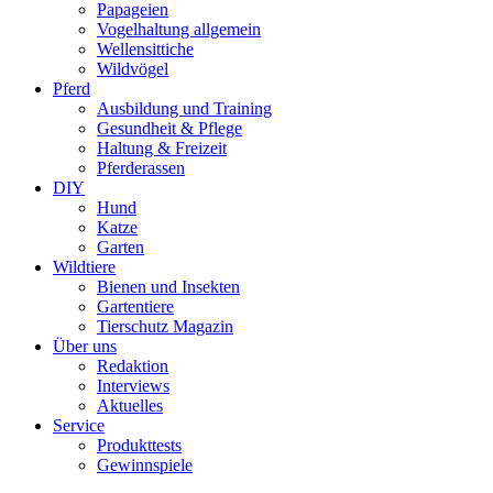
Papageien
Vogelhaltung allgemein
Wellensittiche
Wildvögel
Pferd
Ausbildung und Training
Gesundheit & Pflege
Haltung & Freizeit
Pferderassen
DIY
Hund
Katze
Garten
Wildtiere
Bienen und Insekten
Gartentiere
Tierschutz Magazin
Über uns
Redaktion
Interviews
Aktuelles
Service
Produkttests
Gewinnspiele