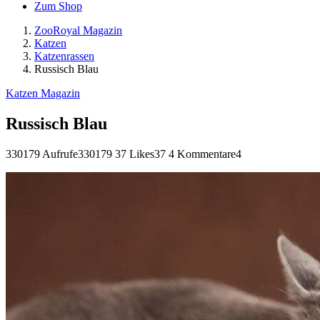
Zum Shop
ZooRoyal Magazin
Katzen
Katzenrassen
Russisch Blau
Katzen Magazin
Russisch Blau
330179 Aufrufe
330179
37 Likes
37
4 Kommentare
4