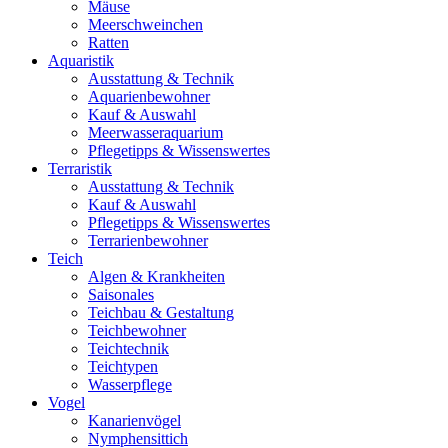
Mäuse
Meerschweinchen
Ratten
Aquaristik
Ausstattung & Technik
Aquarienbewohner
Kauf & Auswahl
Meerwasseraquarium
Pflegetipps & Wissenswertes
Terraristik
Ausstattung & Technik
Kauf & Auswahl
Pflegetipps & Wissenswertes
Terrarienbewohner
Teich
Algen & Krankheiten
Saisonales
Teichbau & Gestaltung
Teichbewohner
Teichtechnik
Teichtypen
Wasserpflege
Vogel
Kanarienvögel
Nymphensittich