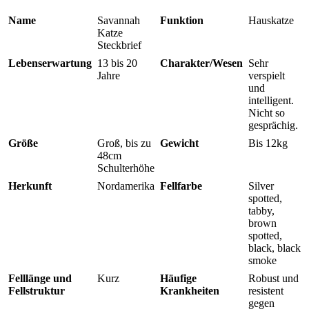
Name
Savannah
Funktion
Hauskatze
Katze
Steckbrief
Lebenserwartung
13 bis 20
Charakter/Wesen
Sehr
Jahre
verspielt
und
intelligent.
Nicht so
gesprächig.
Größe
Groß, bis zu
Gewicht
Bis 12kg
48cm
Schulterhöhe
Herkunft
Nordamerika
Fellfarbe
Silver
spotted,
tabby,
brown
spotted,
black, black
smoke
Felllänge und
Kurz
Häufige
Robust und
Fellstruktur
Krankheiten
resistent
gegen