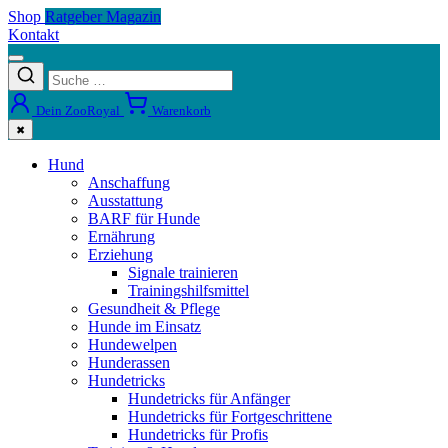
Shop
Ratgeber Magazin
Kontakt
Dein ZooRoyal
Warenkorb
✖
Hund
Anschaffung
Ausstattung
BARF für Hunde
Ernährung
Erziehung
Signale trainieren
Trainingshilfsmittel
Gesundheit & Pflege
Hunde im Einsatz
Hundewelpen
Hunderassen
Hundetricks
Hundetricks für Anfänger
Hundetricks für Fortgeschrittene
Hundetricks für Profis