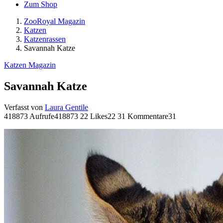
Zum Shop
ZooRoyal Magazin
Katzen
Katzenrassen
Savannah Katze
Katzen Magazin
Savannah Katze
Verfasst von
Laura Gentile
418873 Aufrufe
418873
22 Likes
22
31 Kommentare
31