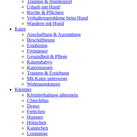
Training & Hundesport
Urlaub mit Hund
Rechte & Pflichten
Verhaltensprobleme beim Hund
Wandern mit Hund
Katze
Anschaffung & Ausstattung
Beschäftigung
Ernährung
Freigänger
Gesundheit & Pflege
Katzenbabys
Katzenrassen
Training & Erziehung
Mit Katze unterwegs
Wohnungskatzen
Kleintier
Kleintierhaltung allgemein
Chinchillas
Degus
Frettchen
Hamster
Hörnchen
Kaninchen
Lemminge