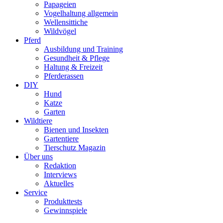
Papageien
Vogelhaltung allgemein
Wellensittiche
Wildvögel
Pferd
Ausbildung und Training
Gesundheit & Pflege
Haltung & Freizeit
Pferderassen
DIY
Hund
Katze
Garten
Wildtiere
Bienen und Insekten
Gartentiere
Tierschutz Magazin
Über uns
Redaktion
Interviews
Aktuelles
Service
Produkttests
Gewinnspiele