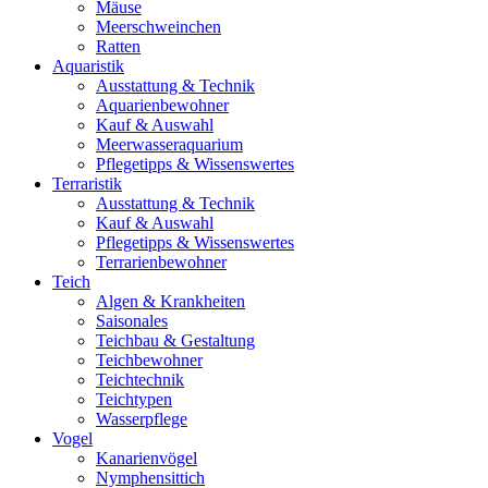
Mäuse
Meerschweinchen
Ratten
Aquaristik
Ausstattung & Technik
Aquarienbewohner
Kauf & Auswahl
Meerwasseraquarium
Pflegetipps & Wissenswertes
Terraristik
Ausstattung & Technik
Kauf & Auswahl
Pflegetipps & Wissenswertes
Terrarienbewohner
Teich
Algen & Krankheiten
Saisonales
Teichbau & Gestaltung
Teichbewohner
Teichtechnik
Teichtypen
Wasserpflege
Vogel
Kanarienvögel
Nymphensittich