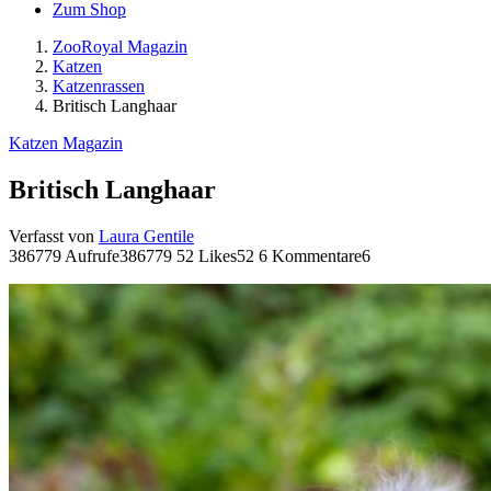
Zum Shop
ZooRoyal Magazin
Katzen
Katzenrassen
Britisch Langhaar
Katzen Magazin
Britisch Langhaar
Verfasst von
Laura Gentile
386779 Aufrufe
386779
52 Likes
52
6 Kommentare
6