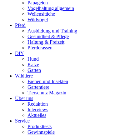
Papageien
Vogelhaltung allgemein
Wellensittiche
Wildvögel
Pferd
Ausbildung und Training
Gesundheit & Pflege
Haltung & Freizeit
Pferderassen
DIY
Hund
Katze
Garten
Wildtiere
Bienen und Insekten
Gartentiere
Tierschutz Magazin
Über uns
Redaktion
Interviews
Aktuelles
Service
Produkttests
Gewinnspiele