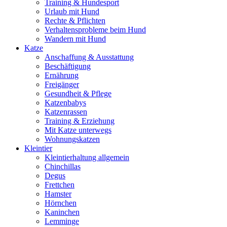
Training & Hundesport
Urlaub mit Hund
Rechte & Pflichten
Verhaltensprobleme beim Hund
Wandern mit Hund
Katze
Anschaffung & Ausstattung
Beschäftigung
Ernährung
Freigänger
Gesundheit & Pflege
Katzenbabys
Katzenrassen
Training & Erziehung
Mit Katze unterwegs
Wohnungskatzen
Kleintier
Kleintierhaltung allgemein
Chinchillas
Degus
Frettchen
Hamster
Hörnchen
Kaninchen
Lemminge