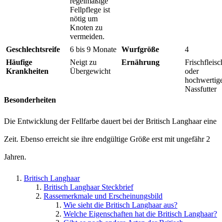
regelmäßige
Fellpflege ist
nötig um
Knoten zu
vermeiden.
Geschlechtsreife
6 bis 9 Monate
Wurfgröße
4
Häufige
Neigt zu
Ernährung
Frischfleisc
Krankheiten
Übergewicht
oder
hochwertig
Nassfutter
Besonderheiten
Die Entwicklung der Fellfarbe dauert bei der Britisch Langhaar eine
Zeit. Ebenso erreicht sie ihre endgültige Größe erst mit ungefähr 2
Jahren.
Britisch Langhaar
Britisch Langhaar Steckbrief
Rassemerkmale und Erscheinungsbild
Wie sieht die Britisch Langhaar aus?
Welche Eigenschaften hat die Britisch Langhaar?