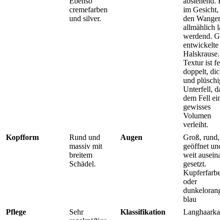
Ebenso
abstehend.
cremefarben
im Gesicht,
und silver.
den Wange
allmählich l
werdend. G
entwickelte
Halskrause.
Textur ist fe
doppelt, dic
und plüschi
Unterfell, d
dem Fell ei
gewisses
Volumen
verleiht.
Kopfform
Rund und
Augen
Groß, rund,
massiv mit
geöffnet un
breitem
weit ausein
Schädel.
gesetzt.
Kupferfarb
oder
dunkeloran
blau
Pflege
Sehr
Klassifikation
Langhaarka