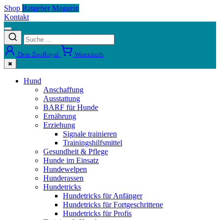
Shop
Ratgeber Magazin
Kontakt
Dein ZooRoyal
Warenkorb
✖
Hund
Anschaffung
Ausstattung
BARF für Hunde
Ernährung
Erziehung
Signale trainieren
Trainingshilfsmittel
Gesundheit & Pflege
Hunde im Einsatz
Hundewelpen
Hunderassen
Hundetricks
Hundetricks für Anfänger
Hundetricks für Fortgeschrittene
Hundetricks für Profis