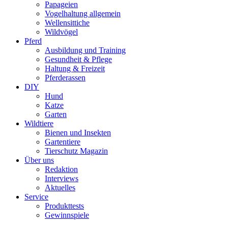
Papageien
Vogelhaltung allgemein
Wellensittiche
Wildvögel
Pferd
Ausbildung und Training
Gesundheit & Pflege
Haltung & Freizeit
Pferderassen
DIY
Hund
Katze
Garten
Wildtiere
Bienen und Insekten
Gartentiere
Tierschutz Magazin
Über uns
Redaktion
Interviews
Aktuelles
Service
Produkttests
Gewinnspiele