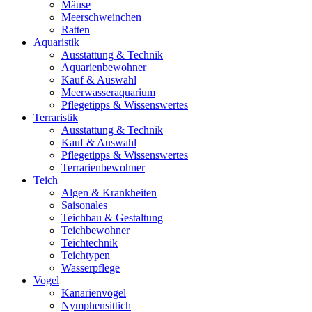
Mäuse
Meerschweinchen
Ratten
Aquaristik
Ausstattung & Technik
Aquarienbewohner
Kauf & Auswahl
Meerwasseraquarium
Pflegetipps & Wissenswertes
Terraristik
Ausstattung & Technik
Kauf & Auswahl
Pflegetipps & Wissenswertes
Terrarienbewohner
Teich
Algen & Krankheiten
Saisonales
Teichbau & Gestaltung
Teichbewohner
Teichtechnik
Teichtypen
Wasserpflege
Vogel
Kanarienvögel
Nymphensittich