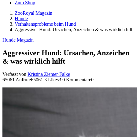
Zum Shop
ZooRoyal Magazin
Hunde
Verhaltensprobleme beim Hund
Aggressiver Hund: Ursachen, Anzeichen & was wirklich hilft
Hunde Magazin
Aggressiver Hund: Ursachen, Anzeichen
& was wirklich hilft
Verfasst von
Kristina Ziemer-Falke
65061 Aufrufe
65061
3 Likes
3
0 Kommentare
0