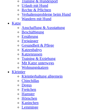
Training & Hundesport
Urlaub mit Hund
Rechte & Pflichten
Verhaltensprobleme beim Hund
Wandern mit Hund
Katze
Anschaffung & Ausstattung
Beschäftigung
Ernährung
Freigänger
Gesundheit & Pflege
Katzenbabys
Katzenrassen
Training & Erziehung
Mit Katze unterwegs
Wohnungskatzen
Kleintier
Kleintierhaltung allgemein
Chinchillas
Degus
Frettchen
Hamster
Hörnchen
Kaninchen
Lemminge