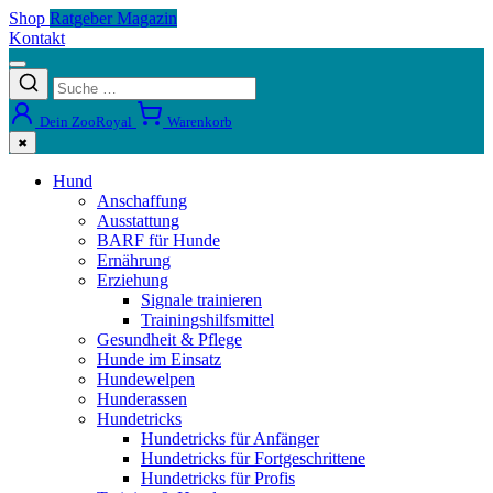
Shop
Ratgeber Magazin
Kontakt
Dein ZooRoyal
Warenkorb
✖
Hund
Anschaffung
Ausstattung
BARF für Hunde
Ernährung
Erziehung
Signale trainieren
Trainingshilfsmittel
Gesundheit & Pflege
Hunde im Einsatz
Hundewelpen
Hunderassen
Hundetricks
Hundetricks für Anfänger
Hundetricks für Fortgeschrittene
Hundetricks für Profis