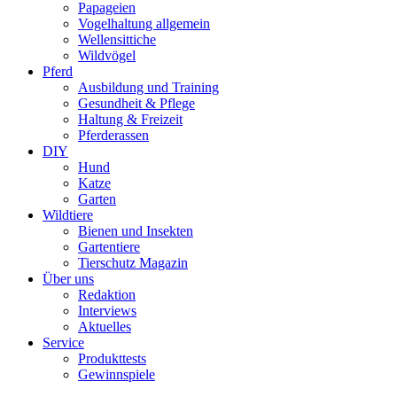
Papageien
Vogelhaltung allgemein
Wellensittiche
Wildvögel
Pferd
Ausbildung und Training
Gesundheit & Pflege
Haltung & Freizeit
Pferderassen
DIY
Hund
Katze
Garten
Wildtiere
Bienen und Insekten
Gartentiere
Tierschutz Magazin
Über uns
Redaktion
Interviews
Aktuelles
Service
Produkttests
Gewinnspiele