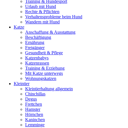
Training & Hundesport
Urlaub mit Hund
Rechte & Pflichten
Verhaltensprobleme beim Hund
Wandern mit Hund
Katze
Anschaffung & Ausstattung
Beschäftigung
Ernährung
Freigänger
Gesundheit & Pflege
Katzenbabys
Katzenrassen
Training & Erziehung
Mit Katze unterwegs
Wohnungskatzen
Kleintier
Kleintierhaltung allgemein
Chinchillas
Degus
Frettchen
Hamster
Hörnchen
Kaninchen
Lemminge