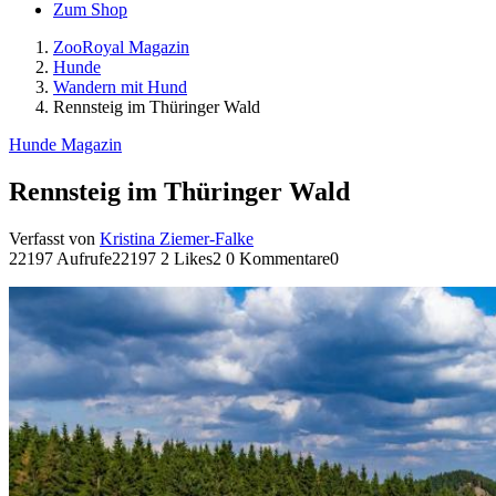
Zum Shop
ZooRoyal Magazin
Hunde
Wandern mit Hund
Rennsteig im Thüringer Wald
Hunde Magazin
Rennsteig im Thüringer Wald
Verfasst von
Kristina Ziemer-Falke
22197 Aufrufe
22197
2 Likes
2
0 Kommentare
0