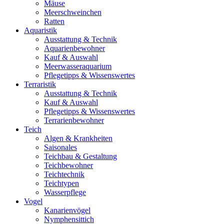
Mäuse
Meerschweinchen
Ratten
Aquaristik
Ausstattung & Technik
Aquarienbewohner
Kauf & Auswahl
Meerwasseraquarium
Pflegetipps & Wissenswertes
Terraristik
Ausstattung & Technik
Kauf & Auswahl
Pflegetipps & Wissenswertes
Terrarienbewohner
Teich
Algen & Krankheiten
Saisonales
Teichbau & Gestaltung
Teichbewohner
Teichtechnik
Teichtypen
Wasserpflege
Vogel
Kanarienvögel
Nymphensittich