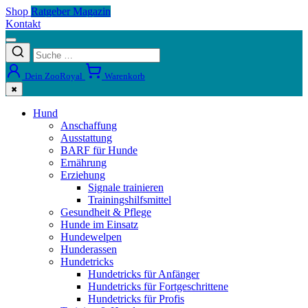
Shop
Ratgeber Magazin
Kontakt
Dein ZooRoyal
Warenkorb
✖
Hund
Anschaffung
Ausstattung
BARF für Hunde
Ernährung
Erziehung
Signale trainieren
Trainingshilfsmittel
Gesundheit & Pflege
Hunde im Einsatz
Hundewelpen
Hunderassen
Hundetricks
Hundetricks für Anfänger
Hundetricks für Fortgeschrittene
Hundetricks für Profis