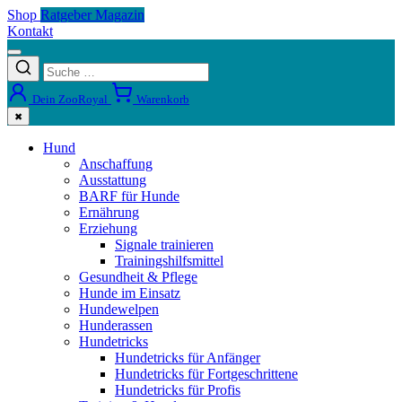
Shop
Ratgeber Magazin
Kontakt
Dein ZooRoyal
Warenkorb
✖
Hund
Anschaffung
Ausstattung
BARF für Hunde
Ernährung
Erziehung
Signale trainieren
Trainingshilfsmittel
Gesundheit & Pflege
Hunde im Einsatz
Hundewelpen
Hunderassen
Hundetricks
Hundetricks für Anfänger
Hundetricks für Fortgeschrittene
Hundetricks für Profis