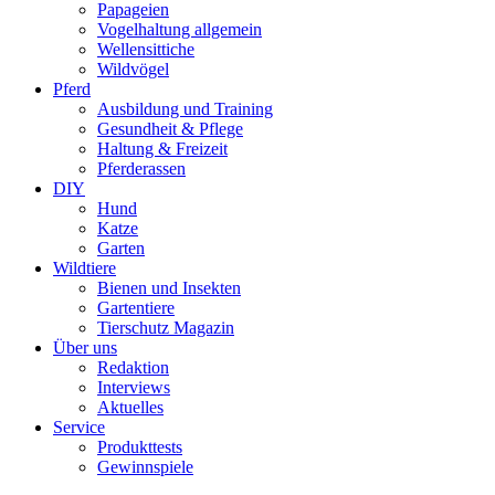
Papageien
Vogelhaltung allgemein
Wellensittiche
Wildvögel
Pferd
Ausbildung und Training
Gesundheit & Pflege
Haltung & Freizeit
Pferderassen
DIY
Hund
Katze
Garten
Wildtiere
Bienen und Insekten
Gartentiere
Tierschutz Magazin
Über uns
Redaktion
Interviews
Aktuelles
Service
Produkttests
Gewinnspiele