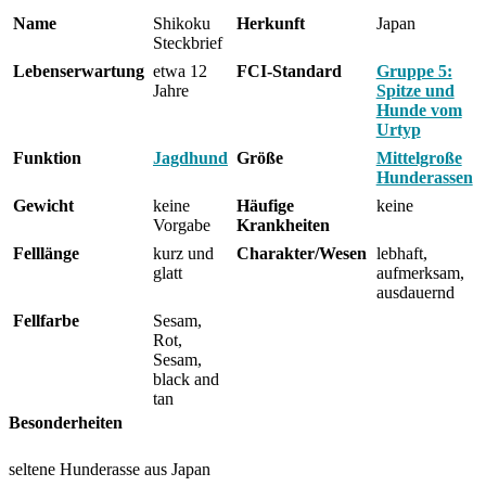
Name
Shikoku
Herkunft
Japan
Steckbrief
Lebenserwartung
etwa 12
FCI-Standard
Gruppe 5:
Jahre
Spitze und
Hunde vom
Urtyp
Funktion
Jagdhund
Größe
Mittelgroße
Hunderassen
Gewicht
keine
Häufige
keine
Vorgabe
Krankheiten
Felllänge
kurz und
Charakter/Wesen
lebhaft,
glatt
aufmerksam,
ausdauernd
Fellfarbe
Sesam,
Rot,
Sesam,
black and
tan
Besonderheiten
seltene Hunderasse aus Japan