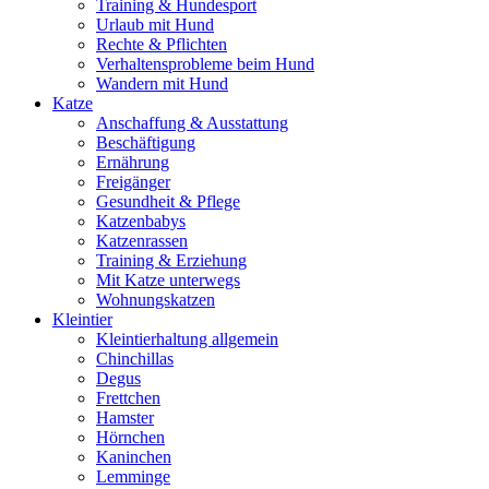
Training & Hundesport
Urlaub mit Hund
Rechte & Pflichten
Verhaltensprobleme beim Hund
Wandern mit Hund
Katze
Anschaffung & Ausstattung
Beschäftigung
Ernährung
Freigänger
Gesundheit & Pflege
Katzenbabys
Katzenrassen
Training & Erziehung
Mit Katze unterwegs
Wohnungskatzen
Kleintier
Kleintierhaltung allgemein
Chinchillas
Degus
Frettchen
Hamster
Hörnchen
Kaninchen
Lemminge