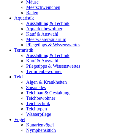
Mäuse
Meerschweinchen
Ratten
Aquaristik
Ausstattung & Technik
Aquarienbewohner
Kauf & Auswahl
Meerwasseraquarium
Pflegetipps & Wissenswertes
Terraristik
Ausstattung & Technik
Kauf & Auswahl
Pflegetipps & Wissenswertes
Terrarienbewohner
Teich
Algen & Krankheiten
Saisonales
Teichbau & Gestaltung
Teichbewohner
Teichtechnik
Teichtypen
Wasserpflege
Vogel
Kanarienvögel
Nymphensittich