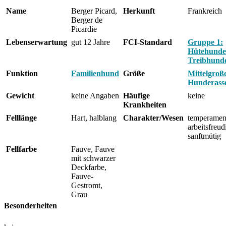
Name
Berger Picard,
Herkunft
Frankreich
Berger de
Picardie
Lebenserwartung
gut 12 Jahre
FCI-Standard
Gruppe 1:
Hütehunde
Treibhund
Funktion
Familienhund
Größe
Mittelgroß
Hunderass
Gewicht
keine Angaben
Häufige
keine
Krankheiten
Felllänge
Hart, halblang
Charakter/Wesen
temperament
arbeitsfreud
sanftmütig
Fellfarbe
Fauve, Fauve
mit schwarzer
Deckfarbe,
Fauve-
Gestromt,
Grau
Besonderheiten