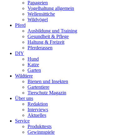
Papageien
Vogelhaltung allgemein
Wellensittiche
Wildvögel
Pferd
Ausbildung und Training
Gesundheit & Pflege
Haltung & Freizeit
Pferderassen
DIY
Hund
Katze
Garten
Wildtiere
Bienen und Insekten
Gartentiere
Tierschutz Magazin
Über uns
Redaktion
Interviews
Aktuelles
Service
Produkttests
Gewinnspiele