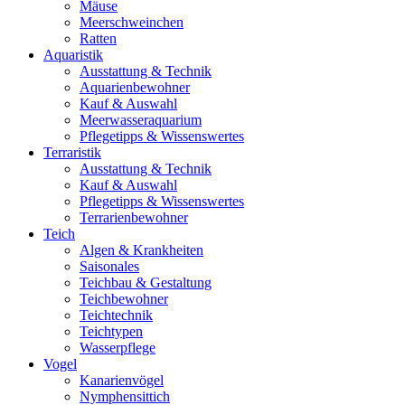
Mäuse
Meerschweinchen
Ratten
Aquaristik
Ausstattung & Technik
Aquarienbewohner
Kauf & Auswahl
Meerwasseraquarium
Pflegetipps & Wissenswertes
Terraristik
Ausstattung & Technik
Kauf & Auswahl
Pflegetipps & Wissenswertes
Terrarienbewohner
Teich
Algen & Krankheiten
Saisonales
Teichbau & Gestaltung
Teichbewohner
Teichtechnik
Teichtypen
Wasserpflege
Vogel
Kanarienvögel
Nymphensittich