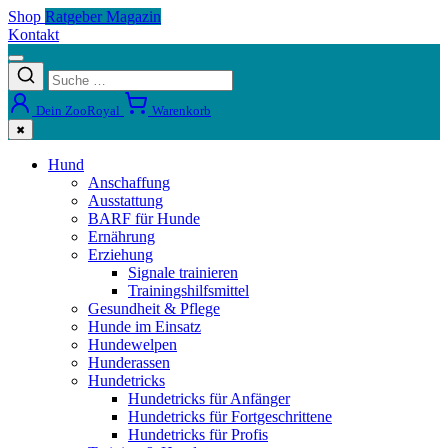
Shop
Ratgeber Magazin
Kontakt
Dein ZooRoyal
Warenkorb
✖
Hund
Anschaffung
Ausstattung
BARF für Hunde
Ernährung
Erziehung
Signale trainieren
Trainingshilfsmittel
Gesundheit & Pflege
Hunde im Einsatz
Hundewelpen
Hunderassen
Hundetricks
Hundetricks für Anfänger
Hundetricks für Fortgeschrittene
Hundetricks für Profis