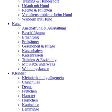
Training & Hundesport
Urlaub mit Hund
Rechte & Pflichten
Verhaltensprobleme beim Hund
Wandern mit Hund
Katze
Anschaffung & Ausstattung
Beschäftigung
Ernährung
Freigänger
Gesundheit & Pflege
Katzenbabys
Katzenrassen
Training & Erziehung
Mit Katze unterwegs
Wohnungskatzen
Kleintier
Kleintierhaltung allgemein
Chinchillas
Degus
Frettchen
Hamster
Hörnchen
Kaninchen
Lemminge