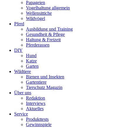
Papageien
Vogelhaltung allgemein
Wellensittiche
Wildvögel
Pferd
Ausbildung und Training
Gesundheit & Pflege
Haltung & Freizeit
Pferderassen
DIY
Hund
Katze
Garten
Wildtiere
Bienen und Insekten
Gartentiere
Tierschutz Magazin
Über uns
Redaktion
Interviews
Aktuelles
Service
Produkttests
Gewinnspiele