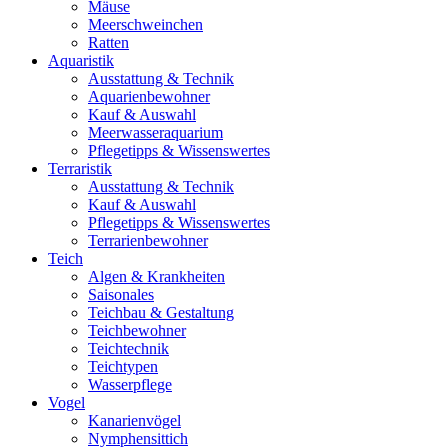
Mäuse
Meerschweinchen
Ratten
Aquaristik
Ausstattung & Technik
Aquarienbewohner
Kauf & Auswahl
Meerwasseraquarium
Pflegetipps & Wissenswertes
Terraristik
Ausstattung & Technik
Kauf & Auswahl
Pflegetipps & Wissenswertes
Terrarienbewohner
Teich
Algen & Krankheiten
Saisonales
Teichbau & Gestaltung
Teichbewohner
Teichtechnik
Teichtypen
Wasserpflege
Vogel
Kanarienvögel
Nymphensittich