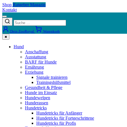
Shop
Ratgeber Magazin
Kontakt
Dein ZooRoyal
Warenkorb
✖
Hund
Anschaffung
Ausstattung
BARF für Hunde
Ernährung
Erziehung
Signale trainieren
Trainingshilfsmittel
Gesundheit & Pflege
Hunde im Einsatz
Hundewelpen
Hunderassen
Hundetricks
Hundetricks für Anfänger
Hundetricks für Fortgeschrittene
Hundetricks für Profis