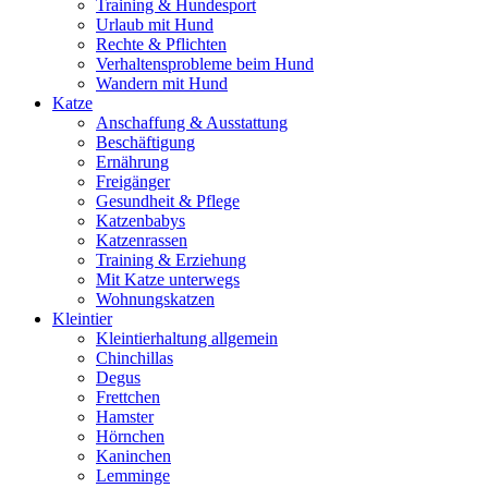
Training & Hundesport
Urlaub mit Hund
Rechte & Pflichten
Verhaltensprobleme beim Hund
Wandern mit Hund
Katze
Anschaffung & Ausstattung
Beschäftigung
Ernährung
Freigänger
Gesundheit & Pflege
Katzenbabys
Katzenrassen
Training & Erziehung
Mit Katze unterwegs
Wohnungskatzen
Kleintier
Kleintierhaltung allgemein
Chinchillas
Degus
Frettchen
Hamster
Hörnchen
Kaninchen
Lemminge