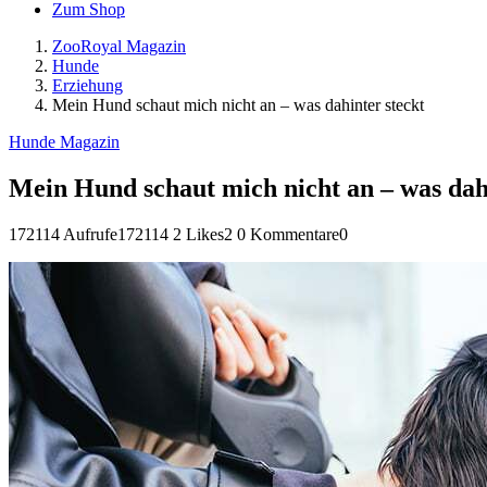
Zum Shop
ZooRoyal Magazin
Hunde
Erziehung
Mein Hund schaut mich nicht an – was dahinter steckt
Hunde Magazin
Mein Hund schaut mich nicht an – was dahi
172114 Aufrufe
172114
2 Likes
2
0 Kommentare
0