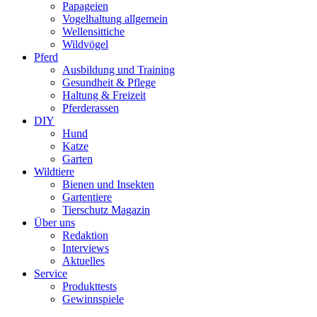
Papageien
Vogelhaltung allgemein
Wellensittiche
Wildvögel
Pferd
Ausbildung und Training
Gesundheit & Pflege
Haltung & Freizeit
Pferderassen
DIY
Hund
Katze
Garten
Wildtiere
Bienen und Insekten
Gartentiere
Tierschutz Magazin
Über uns
Redaktion
Interviews
Aktuelles
Service
Produkttests
Gewinnspiele