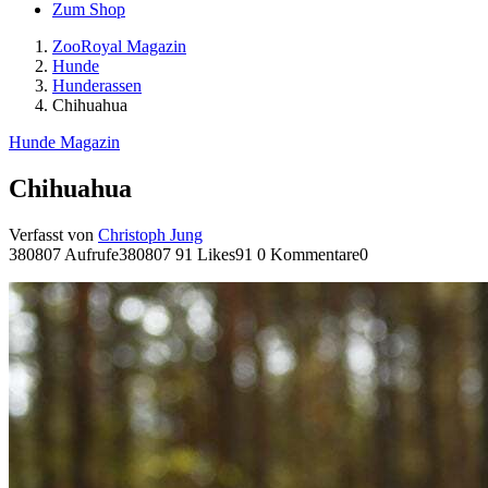
Zum Shop
ZooRoyal Magazin
Hunde
Hunderassen
Chihuahua
Hunde Magazin
Chihuahua
Verfasst von
Christoph Jung
380807 Aufrufe
380807
91 Likes
91
0 Kommentare
0