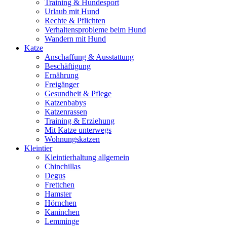
Training & Hundesport
Urlaub mit Hund
Rechte & Pflichten
Verhaltensprobleme beim Hund
Wandern mit Hund
Katze
Anschaffung & Ausstattung
Beschäftigung
Ernährung
Freigänger
Gesundheit & Pflege
Katzenbabys
Katzenrassen
Training & Erziehung
Mit Katze unterwegs
Wohnungskatzen
Kleintier
Kleintierhaltung allgemein
Chinchillas
Degus
Frettchen
Hamster
Hörnchen
Kaninchen
Lemminge