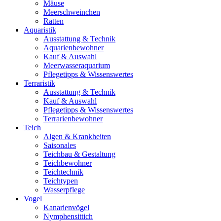
Mäuse
Meerschweinchen
Ratten
Aquaristik
Ausstattung & Technik
Aquarienbewohner
Kauf & Auswahl
Meerwasseraquarium
Pflegetipps & Wissenswertes
Terraristik
Ausstattung & Technik
Kauf & Auswahl
Pflegetipps & Wissenswertes
Terrarienbewohner
Teich
Algen & Krankheiten
Saisonales
Teichbau & Gestaltung
Teichbewohner
Teichtechnik
Teichtypen
Wasserpflege
Vogel
Kanarienvögel
Nymphensittich