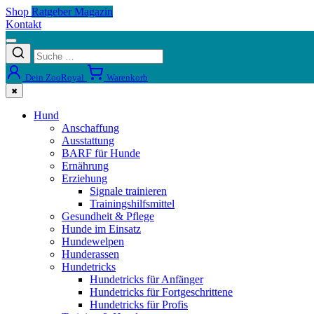
Shop
Ratgeber Magazin
Kontakt
Dein ZooRoyal
Warenkorb
✖
Hund
Anschaffung
Ausstattung
BARF für Hunde
Ernährung
Erziehung
Signale trainieren
Trainingshilfsmittel
Gesundheit & Pflege
Hunde im Einsatz
Hundewelpen
Hunderassen
Hundetricks
Hundetricks für Anfänger
Hundetricks für Fortgeschrittene
Hundetricks für Profis