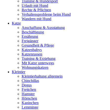
Training & Hundesport
Urlaub mit Hund
Rechte & Pflichten
Verhaltensprobleme beim Hund
Wandern mit Hund
Katze
Anschaffung & Ausstattung
Beschäftigung
Ernährung
Freigänger
Gesundheit & Pflege
Katzenbabys
Katzenrassen
Training & Erziehung
Mit Katze unterwegs
Wohnungskatzen
Kleintier
Kleintierhaltung allgemein
Chinchillas
Degus
Frettchen
Hamster
Hörnchen
Kaninchen
Lemminge