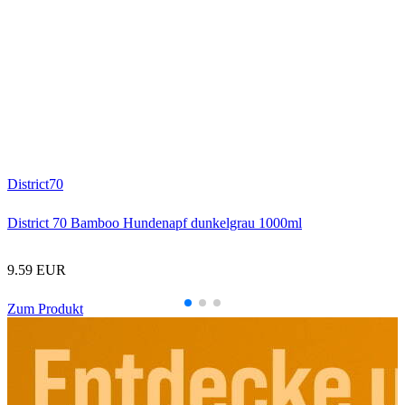
T
T
District70
District 70 Bamboo Hundenapf dunkelgrau 1000ml
9.59 EUR
Zum Produkt