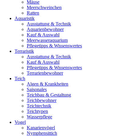
Mäuse
Meerschweinchen
Ratten
Aquaristik
Ausstattung & Technik
Aquarienbewohner
Kauf & Auswahl
Meerwasseraquarium
Pflegetipps & Wissenswertes
Terraristik
Ausstattung & Technik
Kauf & Auswahl
Pflegetipps & Wissenswertes
Terrarienbewohner
Teich
Algen & Krankheiten
Saisonales
Teichbau & Gestaltung
Teichbewohner
Teichtechnik
Teichtypen
Wasserpflege
Vogel
Kanarienvögel
Nymphensittich