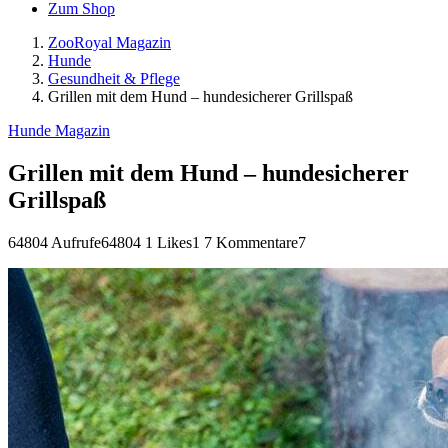
Zum Shop
ZooRoyal Magazin
Hunde
Gesundheit & Pflege
Grillen mit dem Hund – hundesicherer Grillspaß
Hunde Magazin
Grillen mit dem Hund – hundesicherer
Grillspaß
64804 Aufrufe
64804
1 Likes
1
7 Kommentare
7