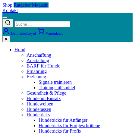
Shop
Ratgeber Magazin
Kontakt
Dein ZooRoyal
Warenkorb
✖
Hund
Anschaffung
Ausstattung
BARF für Hunde
Ernährung
Erziehung
Signale trainieren
Trainingshilfsmittel
Gesundheit & Pflege
Hunde im Einsatz
Hundewelpen
Hunderassen
Hundetricks
Hundetricks für Anfänger
Hundetricks für Fortgeschrittene
Hundetricks für Profis