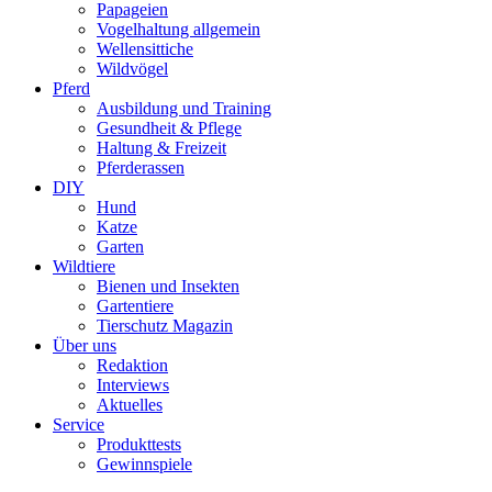
Papageien
Vogelhaltung allgemein
Wellensittiche
Wildvögel
Pferd
Ausbildung und Training
Gesundheit & Pflege
Haltung & Freizeit
Pferderassen
DIY
Hund
Katze
Garten
Wildtiere
Bienen und Insekten
Gartentiere
Tierschutz Magazin
Über uns
Redaktion
Interviews
Aktuelles
Service
Produkttests
Gewinnspiele