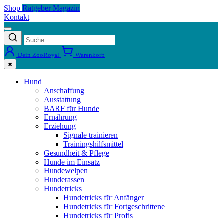
Shop
Ratgeber Magazin
Kontakt
Dein ZooRoyal
Warenkorb
✖
Hund
Anschaffung
Ausstattung
BARF für Hunde
Ernährung
Erziehung
Signale trainieren
Trainingshilfsmittel
Gesundheit & Pflege
Hunde im Einsatz
Hundewelpen
Hunderassen
Hundetricks
Hundetricks für Anfänger
Hundetricks für Fortgeschrittene
Hundetricks für Profis