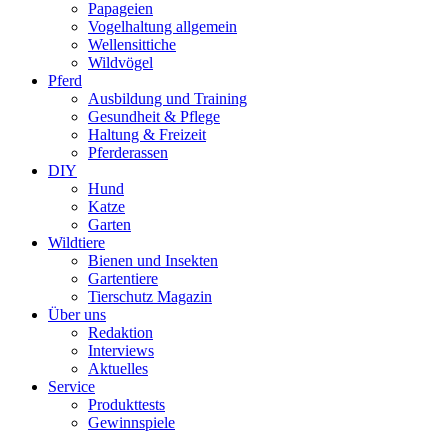
Papageien
Vogelhaltung allgemein
Wellensittiche
Wildvögel
Pferd
Ausbildung und Training
Gesundheit & Pflege
Haltung & Freizeit
Pferderassen
DIY
Hund
Katze
Garten
Wildtiere
Bienen und Insekten
Gartentiere
Tierschutz Magazin
Über uns
Redaktion
Interviews
Aktuelles
Service
Produkttests
Gewinnspiele