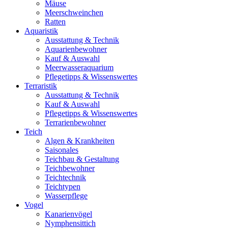
Mäuse
Meerschweinchen
Ratten
Aquaristik
Ausstattung & Technik
Aquarienbewohner
Kauf & Auswahl
Meerwasseraquarium
Pflegetipps & Wissenswertes
Terraristik
Ausstattung & Technik
Kauf & Auswahl
Pflegetipps & Wissenswertes
Terrarienbewohner
Teich
Algen & Krankheiten
Saisonales
Teichbau & Gestaltung
Teichbewohner
Teichtechnik
Teichtypen
Wasserpflege
Vogel
Kanarienvögel
Nymphensittich