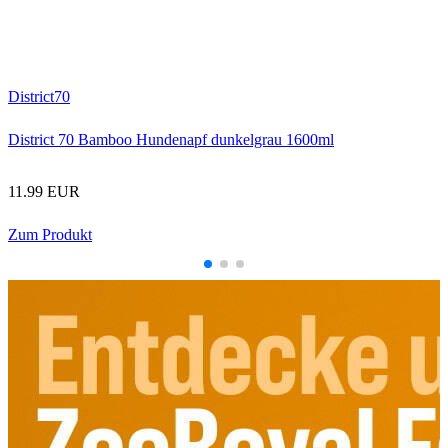
F
District70
District 70 Bamboo Hundenapf dunkelgrau 1600ml
11.99 EUR
Zum Produkt