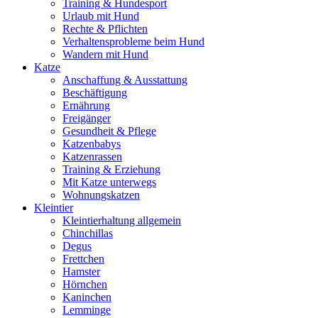
Training & Hundesport
Urlaub mit Hund
Rechte & Pflichten
Verhaltensprobleme beim Hund
Wandern mit Hund
Katze
Anschaffung & Ausstattung
Beschäftigung
Ernährung
Freigänger
Gesundheit & Pflege
Katzenbabys
Katzenrassen
Training & Erziehung
Mit Katze unterwegs
Wohnungskatzen
Kleintier
Kleintierhaltung allgemein
Chinchillas
Degus
Frettchen
Hamster
Hörnchen
Kaninchen
Lemminge