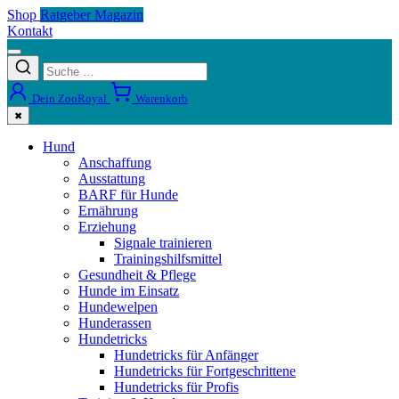
Shop
Ratgeber Magazin
Kontakt
Dein ZooRoyal
Warenkorb
✖
Hund
Anschaffung
Ausstattung
BARF für Hunde
Ernährung
Erziehung
Signale trainieren
Trainingshilfsmittel
Gesundheit & Pflege
Hunde im Einsatz
Hundewelpen
Hunderassen
Hundetricks
Hundetricks für Anfänger
Hundetricks für Fortgeschrittene
Hundetricks für Profis