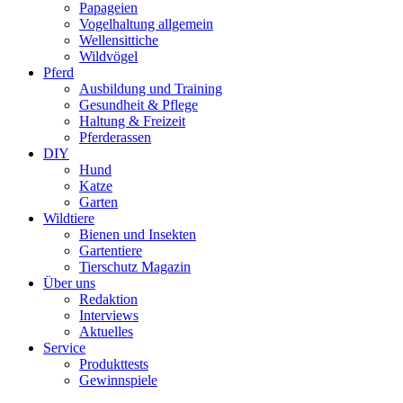
Papageien
Vogelhaltung allgemein
Wellensittiche
Wildvögel
Pferd
Ausbildung und Training
Gesundheit & Pflege
Haltung & Freizeit
Pferderassen
DIY
Hund
Katze
Garten
Wildtiere
Bienen und Insekten
Gartentiere
Tierschutz Magazin
Über uns
Redaktion
Interviews
Aktuelles
Service
Produkttests
Gewinnspiele