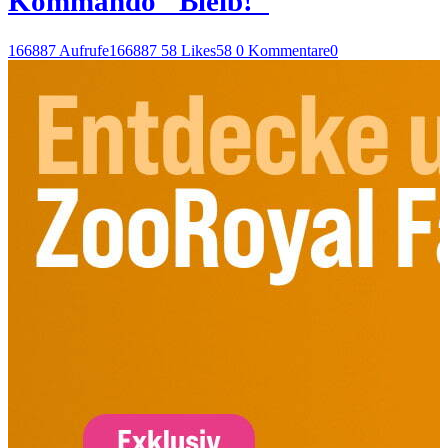
Kommando "Bleib!"
166887 Aufrufe
166887
58 Likes
58
0 Kommentare
0