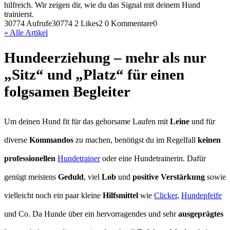
hilfreich. Wir zeigen dir, wie du das Signal mit deinem Hund
trainierst.
30774 Aufrufe
30774
2 Likes
2
0 Kommentare
0
» Alle Artikel
Hundeerziehung – mehr als nur
„Sitz“ und „Platz“ für einen
folgsamen Begleiter
Um deinen Hund fit für das gehorsame Laufen mit
Leine
und für
diverse
Kommandos
zu machen, benötigst du im Regelfall
keinen
professionellen
Hundetrainer
oder eine Hundetrainerin. Dafür
genügt meistens
Geduld
, viel
Lob
und
positive Verstärkung
sowie
vielleicht noch ein paar kleine
Hilfsmittel
wie
Clicker
,
Hundepfeife
und Co. Da Hunde über ein hervorragendes und sehr
ausgeprägtes