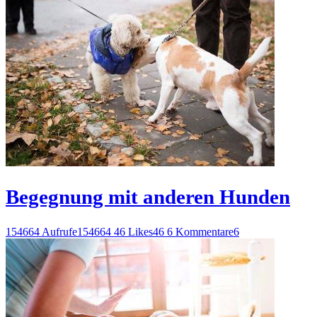
Begegnung mit anderen Hunden
154664 Aufrufe
154664
46 Likes
46
6 Kommentare
6