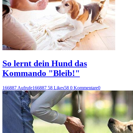
So lernt dein Hund das
Kommando "Bleib!"
166887 Aufrufe
166887
58 Likes
58
0 Kommentare
0