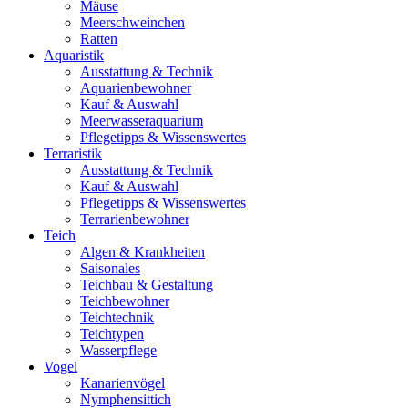
Mäuse
Meerschweinchen
Ratten
Aquaristik
Ausstattung & Technik
Aquarienbewohner
Kauf & Auswahl
Meerwasseraquarium
Pflegetipps & Wissenswertes
Terraristik
Ausstattung & Technik
Kauf & Auswahl
Pflegetipps & Wissenswertes
Terrarienbewohner
Teich
Algen & Krankheiten
Saisonales
Teichbau & Gestaltung
Teichbewohner
Teichtechnik
Teichtypen
Wasserpflege
Vogel
Kanarienvögel
Nymphensittich