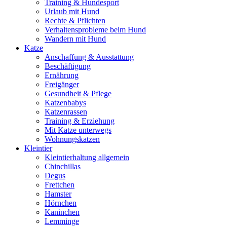
Training & Hundesport
Urlaub mit Hund
Rechte & Pflichten
Verhaltensprobleme beim Hund
Wandern mit Hund
Katze
Anschaffung & Ausstattung
Beschäftigung
Ernährung
Freigänger
Gesundheit & Pflege
Katzenbabys
Katzenrassen
Training & Erziehung
Mit Katze unterwegs
Wohnungskatzen
Kleintier
Kleintierhaltung allgemein
Chinchillas
Degus
Frettchen
Hamster
Hörnchen
Kaninchen
Lemminge