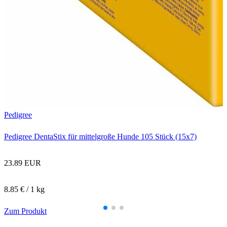
B
Pedigree
Pedigree DentaStix für mittelgroße Hunde 105 Stück (15x7)
23.89 EUR
8.85 € / 1 kg
Zum Produkt