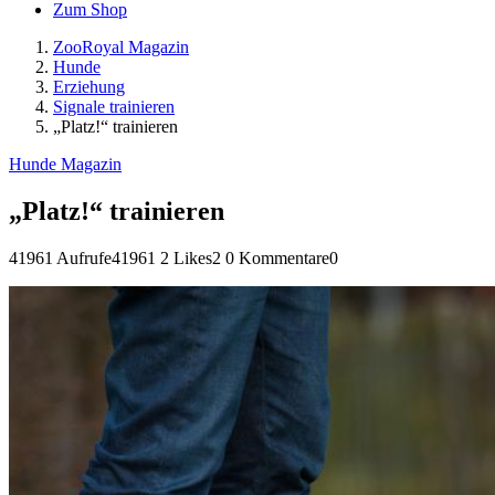
Zum Shop
ZooRoyal Magazin
Hunde
Erziehung
Signale trainieren
„Platz!“ trainieren
Hunde Magazin
„Platz!“ trainieren
41961 Aufrufe
41961
2 Likes
2
0 Kommentare
0