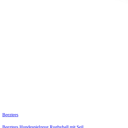
Beeztees
Beeztees Hundespielzeug Rugbyball mit Seil