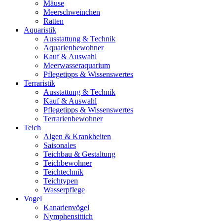
Mäuse
Meerschweinchen
Ratten
Aquaristik
Ausstattung & Technik
Aquarienbewohner
Kauf & Auswahl
Meerwasseraquarium
Pflegetipps & Wissenswertes
Terraristik
Ausstattung & Technik
Kauf & Auswahl
Pflegetipps & Wissenswertes
Terrarienbewohner
Teich
Algen & Krankheiten
Saisonales
Teichbau & Gestaltung
Teichbewohner
Teichtechnik
Teichtypen
Wasserpflege
Vogel
Kanarienvögel
Nymphensittich