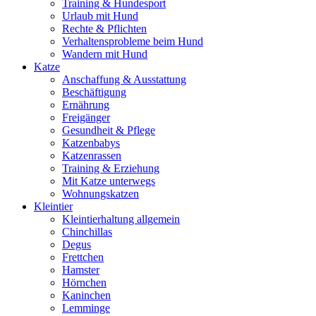
Training & Hundesport
Urlaub mit Hund
Rechte & Pflichten
Verhaltensprobleme beim Hund
Wandern mit Hund
Katze
Anschaffung & Ausstattung
Beschäftigung
Ernährung
Freigänger
Gesundheit & Pflege
Katzenbabys
Katzenrassen
Training & Erziehung
Mit Katze unterwegs
Wohnungskatzen
Kleintier
Kleintierhaltung allgemein
Chinchillas
Degus
Frettchen
Hamster
Hörnchen
Kaninchen
Lemminge