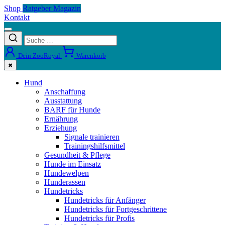
Shop
Ratgeber Magazin
Kontakt
Dein ZooRoyal
Warenkorb
✖
Hund
Anschaffung
Ausstattung
BARF für Hunde
Ernährung
Erziehung
Signale trainieren
Trainingshilfsmittel
Gesundheit & Pflege
Hunde im Einsatz
Hundewelpen
Hunderassen
Hundetricks
Hundetricks für Anfänger
Hundetricks für Fortgeschrittene
Hundetricks für Profis