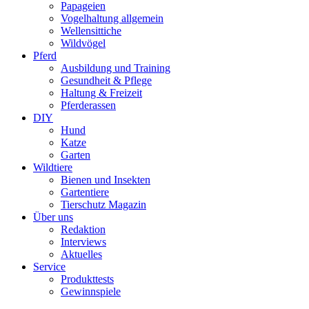
Papageien
Vogelhaltung allgemein
Wellensittiche
Wildvögel
Pferd
Ausbildung und Training
Gesundheit & Pflege
Haltung & Freizeit
Pferderassen
DIY
Hund
Katze
Garten
Wildtiere
Bienen und Insekten
Gartentiere
Tierschutz Magazin
Über uns
Redaktion
Interviews
Aktuelles
Service
Produkttests
Gewinnspiele