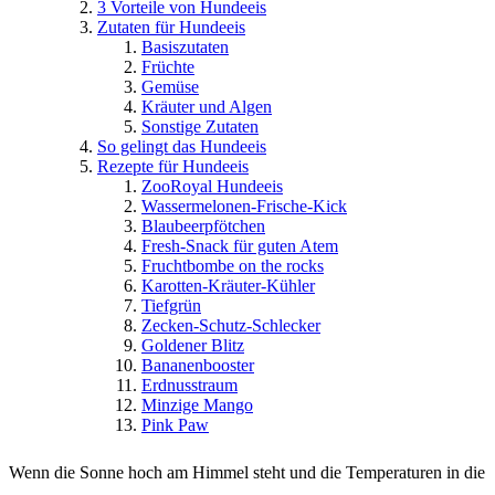
3 Vorteile von Hundeeis
Zutaten für Hundeeis
Basiszutaten
Früchte
Gemüse
Kräuter und Algen
Sonstige Zutaten
So gelingt das Hundeeis
Rezepte für Hundeeis
ZooRoyal Hundeeis
Wassermelonen-Frische-Kick
Blaubeerpfötchen
Fresh-Snack für guten Atem
Fruchtbombe on the rocks
Karotten-Kräuter-Kühler
Tiefgrün
Zecken-Schutz-Schlecker
Goldener Blitz
Bananenbooster
Erdnusstraum
Minzige Mango
Pink Paw
Wenn die Sonne hoch am Himmel steht und die Temperaturen in die