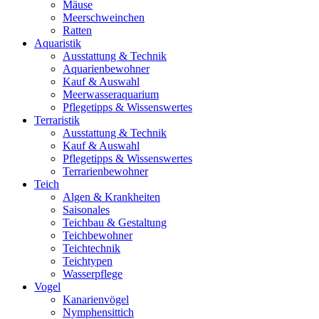
Mäuse
Meerschweinchen
Ratten
Aquaristik
Ausstattung & Technik
Aquarienbewohner
Kauf & Auswahl
Meerwasseraquarium
Pflegetipps & Wissenswertes
Terraristik
Ausstattung & Technik
Kauf & Auswahl
Pflegetipps & Wissenswertes
Terrarienbewohner
Teich
Algen & Krankheiten
Saisonales
Teichbau & Gestaltung
Teichbewohner
Teichtechnik
Teichtypen
Wasserpflege
Vogel
Kanarienvögel
Nymphensittich