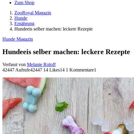
Zum Shop
ZooRoyal Magazin
Hunde
Ernährung
Hundeeis selber machen: leckere Rezepte
Hunde Magazin
Hundeeis selber machen: leckere Rezepte
Verfasst von
Melanie Roloff
42447 Aufrufe
42447
14 Likes
14
1 Kommentare
1