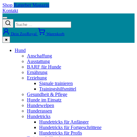
Shop
Ratgeber Magazin
Kontakt
Dein ZooRoyal
Warenkorb
✖
Hund
Anschaffung
Ausstattung
BARF für Hunde
Ernährung
Erziehung
Signale trainieren
Trainingshilfsmittel
Gesundheit & Pflege
Hunde im Einsatz
Hundewelpen
Hunderassen
Hundetricks
Hundetricks für Anfänger
Hundetricks für Fortgeschrittene
Hundetricks für Profis