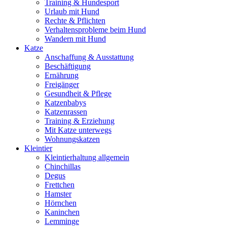
Training & Hundesport
Urlaub mit Hund
Rechte & Pflichten
Verhaltensprobleme beim Hund
Wandern mit Hund
Katze
Anschaffung & Ausstattung
Beschäftigung
Ernährung
Freigänger
Gesundheit & Pflege
Katzenbabys
Katzenrassen
Training & Erziehung
Mit Katze unterwegs
Wohnungskatzen
Kleintier
Kleintierhaltung allgemein
Chinchillas
Degus
Frettchen
Hamster
Hörnchen
Kaninchen
Lemminge