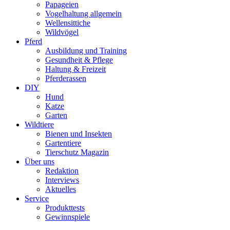
Papageien
Vogelhaltung allgemein
Wellensittiche
Wildvögel
Pferd
Ausbildung und Training
Gesundheit & Pflege
Haltung & Freizeit
Pferderassen
DIY
Hund
Katze
Garten
Wildtiere
Bienen und Insekten
Gartentiere
Tierschutz Magazin
Über uns
Redaktion
Interviews
Aktuelles
Service
Produkttests
Gewinnspiele