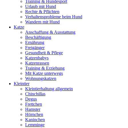
Training & Hundesport
Urlaub mit Hund
Rechte & Pflichten
Verhaltensprobleme beim Hund
Wandern mit Hund
Katze
Anschaffung & Ausstattung
Beschäftigung
Ernährung
Freigänger
Gesundheit & Pflege
Katzenbabys
Katzenrassen
Training & Erziehung
Mit Katze unterwegs
Wohnungskatzen
Kleintier
Kleintierhaltung allgemein
Chinchillas
Degus
Frettchen
Hamster
Hörnchen
Kaninchen
Lemminge