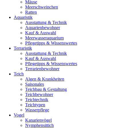
Mäuse
Meerschweinchen
Ratten
Aquaristik
Ausstattung & Technik
Aquarienbewohner
Kauf & Auswahl
Meerwasseraquarium
Pflegetipps & Wissenswertes
Terraristik
Ausstattung & Technik
Kauf & Auswahl
Pflegetipps & Wissenswertes
Terrarienbewohner
Teich
Algen & Krankheiten
Saisonales
Teichbau & Gestaltung
Teichbewohner
Teichtechnik
Teichtypen
Wasserpflege
Vogel
Kanarienvögel
Nymphensittich