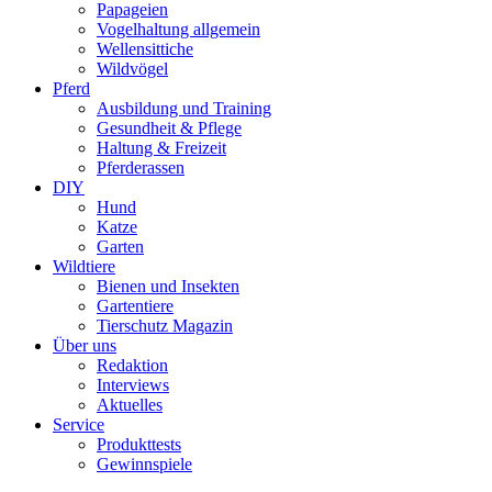
Papageien
Vogelhaltung allgemein
Wellensittiche
Wildvögel
Pferd
Ausbildung und Training
Gesundheit & Pflege
Haltung & Freizeit
Pferderassen
DIY
Hund
Katze
Garten
Wildtiere
Bienen und Insekten
Gartentiere
Tierschutz Magazin
Über uns
Redaktion
Interviews
Aktuelles
Service
Produkttests
Gewinnspiele