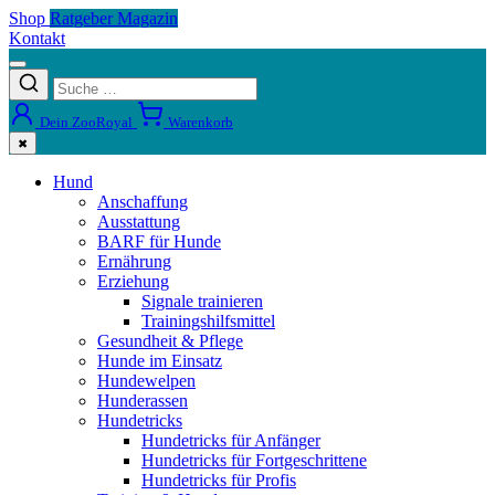
Shop
Ratgeber Magazin
Kontakt
Dein ZooRoyal
Warenkorb
✖
Hund
Anschaffung
Ausstattung
BARF für Hunde
Ernährung
Erziehung
Signale trainieren
Trainingshilfsmittel
Gesundheit & Pflege
Hunde im Einsatz
Hundewelpen
Hunderassen
Hundetricks
Hundetricks für Anfänger
Hundetricks für Fortgeschrittene
Hundetricks für Profis