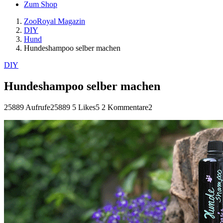
Zum Shop
ZooRoyal Magazin
DIY
Hund
Hundeshampoo selber machen
DIY
Hundeshampoo selber machen
25889 Aufrufe
25889
5 Likes
5
2 Kommentare
2