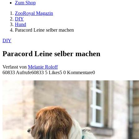
Zum Shop
ZooRoyal Magazin
DIY
Hund
Paracord Leine selber machen
DIY
Paracord Leine selber machen
Verfasst von
Melanie Roloff
60833 Aufrufe
60833
5 Likes
5
0 Kommentare
0