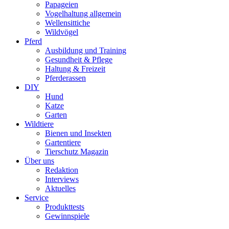
Papageien
Vogelhaltung allgemein
Wellensittiche
Wildvögel
Pferd
Ausbildung und Training
Gesundheit & Pflege
Haltung & Freizeit
Pferderassen
DIY
Hund
Katze
Garten
Wildtiere
Bienen und Insekten
Gartentiere
Tierschutz Magazin
Über uns
Redaktion
Interviews
Aktuelles
Service
Produkttests
Gewinnspiele