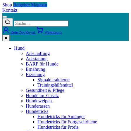
Shop
Ratgeber Magazin
Kontakt
Dein ZooRoyal
Warenkorb
✖
Hund
Anschaffung
Ausstattung
BARF für Hunde
Ernährung
Erziehung
Signale trainieren
Trainingshilfsmittel
Gesundheit & Pflege
Hunde im Einsatz
Hundewelpen
Hunderassen
Hundetricks
Hundetricks für Anfänger
Hundetricks für Fortgeschrittene
Hundetricks für Profis