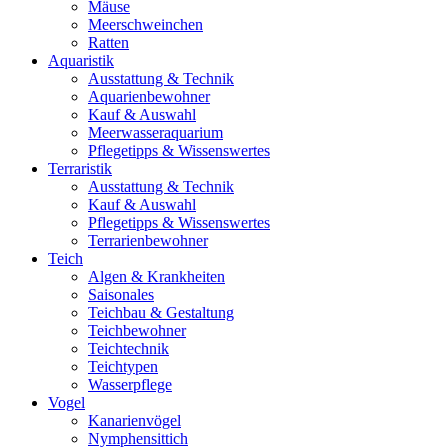
Mäuse
Meerschweinchen
Ratten
Aquaristik
Ausstattung & Technik
Aquarienbewohner
Kauf & Auswahl
Meerwasseraquarium
Pflegetipps & Wissenswertes
Terraristik
Ausstattung & Technik
Kauf & Auswahl
Pflegetipps & Wissenswertes
Terrarienbewohner
Teich
Algen & Krankheiten
Saisonales
Teichbau & Gestaltung
Teichbewohner
Teichtechnik
Teichtypen
Wasserpflege
Vogel
Kanarienvögel
Nymphensittich