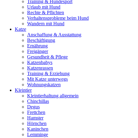
Training & Hundesport
Urlaub mit Hund
Rechte & Pflichten
Verhaltensprobleme beim Hund
Wandern mit Hund
Katze
Anschaffung & Ausstattung
Beschäftigung
Ernährung
Freigänger
Gesundheit & Pflege
Katzenbabys
Katzenrassen
Training & Erziehung
Mit Katze unterwegs
Wohnungskatzen
Kleintier
Kleintierhaltung allgemein
Chinchillas
Degus
Frettchen
Hamster
Hörnchen
Kaninchen
Lemminge