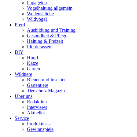
Papageien
Vogelhaltung allgemein
Wellensittiche
Wildvögel
Pferd
Ausbildung und Training
Gesundheit & Pflege
Haltung & Freizeit
Pferderassen
DIY
Hund
Katze
Garten
Wildtiere
Bienen und Insekten
Gartentiere
Tierschutz Magazin
Über uns
Redaktion
Interviews
Aktuelles
Service
Produkttests
Gewinnspiele