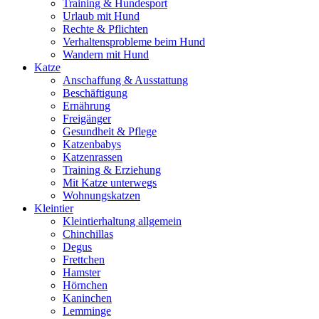
Training & Hundesport
Urlaub mit Hund
Rechte & Pflichten
Verhaltensprobleme beim Hund
Wandern mit Hund
Katze
Anschaffung & Ausstattung
Beschäftigung
Ernährung
Freigänger
Gesundheit & Pflege
Katzenbabys
Katzenrassen
Training & Erziehung
Mit Katze unterwegs
Wohnungskatzen
Kleintier
Kleintierhaltung allgemein
Chinchillas
Degus
Frettchen
Hamster
Hörnchen
Kaninchen
Lemminge