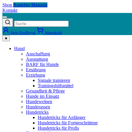
Shop
Ratgeber Magazin
Kontakt
Dein ZooRoyal
Warenkorb
✖
Hund
Anschaffung
Ausstattung
BARF für Hunde
Ernährung
Erziehung
Signale trainieren
Trainingshilfsmittel
Gesundheit & Pflege
Hunde im Einsatz
Hundewelpen
Hunderassen
Hundetricks
Hundetricks für Anfänger
Hundetricks für Fortgeschrittene
Hundetricks für Profis