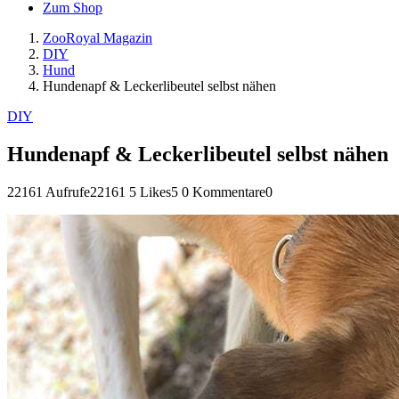
Zum Shop
ZooRoyal Magazin
DIY
Hund
Hundenapf & Leckerlibeutel selbst nähen
DIY
Hundenapf & Leckerlibeutel selbst nähen
22161 Aufrufe
22161
5 Likes
5
0 Kommentare
0