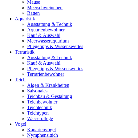
Mäuse
Meerschweinchen
Ratten
Aquaristik
Ausstattung & Technik
Aquarienbewohner
Kauf & Auswahl
Meerwasseraquarium
Pflegetipps & Wissenswertes
Terraristik
Ausstattung & Technik
Kauf & Auswahl
Pflegetipps & Wissenswertes
Terrarienbewohner
Teich
Algen & Krankheiten
Saisonales
Teichbau & Gestaltung
Teichbewohner
Teichtechnik
Teichtypen
Wasserpflege
Vogel
Kanarienvögel
Nymphensittich