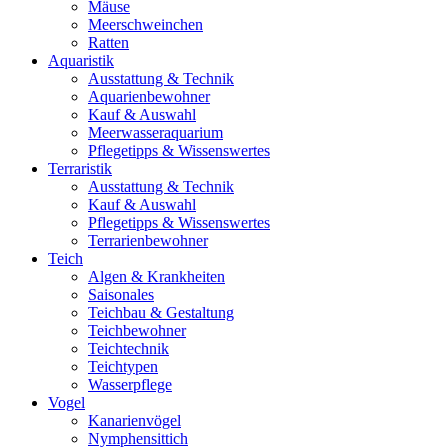
Mäuse
Meerschweinchen
Ratten
Aquaristik
Ausstattung & Technik
Aquarienbewohner
Kauf & Auswahl
Meerwasseraquarium
Pflegetipps & Wissenswertes
Terraristik
Ausstattung & Technik
Kauf & Auswahl
Pflegetipps & Wissenswertes
Terrarienbewohner
Teich
Algen & Krankheiten
Saisonales
Teichbau & Gestaltung
Teichbewohner
Teichtechnik
Teichtypen
Wasserpflege
Vogel
Kanarienvögel
Nymphensittich