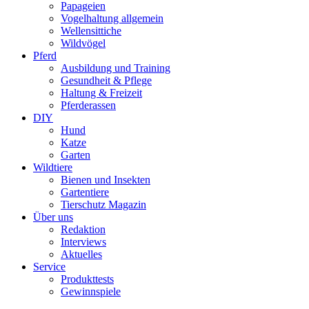
Papageien
Vogelhaltung allgemein
Wellensittiche
Wildvögel
Pferd
Ausbildung und Training
Gesundheit & Pflege
Haltung & Freizeit
Pferderassen
DIY
Hund
Katze
Garten
Wildtiere
Bienen und Insekten
Gartentiere
Tierschutz Magazin
Über uns
Redaktion
Interviews
Aktuelles
Service
Produkttests
Gewinnspiele