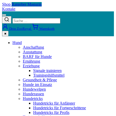
Shop
Ratgeber Magazin
Kontakt
Dein ZooRoyal
Warenkorb
✖
Hund
Anschaffung
Ausstattung
BARF für Hunde
Ernährung
Erziehung
Signale trainieren
Trainingshilfsmittel
Gesundheit & Pflege
Hunde im Einsatz
Hundewelpen
Hunderassen
Hundetricks
Hundetricks für Anfänger
Hundetricks für Fortgeschrittene
Hundetricks für Profis