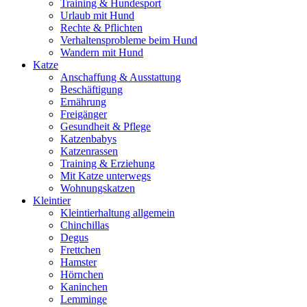
Training & Hundesport
Urlaub mit Hund
Rechte & Pflichten
Verhaltensprobleme beim Hund
Wandern mit Hund
Katze
Anschaffung & Ausstattung
Beschäftigung
Ernährung
Freigänger
Gesundheit & Pflege
Katzenbabys
Katzenrassen
Training & Erziehung
Mit Katze unterwegs
Wohnungskatzen
Kleintier
Kleintierhaltung allgemein
Chinchillas
Degus
Frettchen
Hamster
Hörnchen
Kaninchen
Lemminge