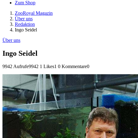
Zum Shop
ZooRoyal Magazin
Über uns
Redaktion
Ingo Seidel
Über uns
Ingo Seidel
9942 Aufrufe
9942
1 Likes
1
0 Kommentare
0