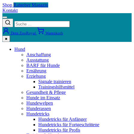
Shop
Ratgeber Magazin
Kontakt
Dein ZooRoyal
Warenkorb
✖
Hund
Anschaffung
Ausstattung
BARF für Hunde
Ernährung
Erziehung
Signale trainieren
Trainingshilfsmittel
Gesundheit & Pflege
Hunde im Einsatz
Hundewelpen
Hunderassen
Hundetricks
Hundetricks für Anfänger
Hundetricks für Fortgeschrittene
Hundetricks für Profis