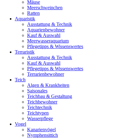
Mäuse
Meerschweinchen
Ratten
Aquaristik
Ausstattung & Technik
Aquarienbewohner
Kauf & Auswahl
Meerwasseraquarium
Pflegetipps & Wissenswertes
Terraristik
Ausstattung & Technik
Kauf & Auswahl
Pflegetipps & Wissenswertes
Terrarienbewohner
Teich
Algen & Krankheiten
Saisonales
Teichbau & Gestaltung
Teichbewohner
Teichtechnik
Teichtypen
Wasserpflege
Vogel
Kanarienvögel
Nymphensittich