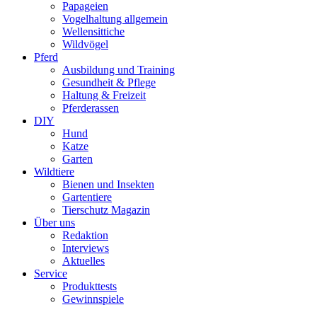
Papageien
Vogelhaltung allgemein
Wellensittiche
Wildvögel
Pferd
Ausbildung und Training
Gesundheit & Pflege
Haltung & Freizeit
Pferderassen
DIY
Hund
Katze
Garten
Wildtiere
Bienen und Insekten
Gartentiere
Tierschutz Magazin
Über uns
Redaktion
Interviews
Aktuelles
Service
Produkttests
Gewinnspiele