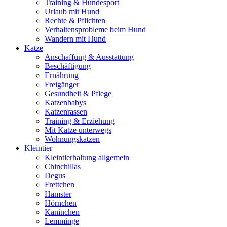
Training & Hundesport
Urlaub mit Hund
Rechte & Pflichten
Verhaltensprobleme beim Hund
Wandern mit Hund
Katze
Anschaffung & Ausstattung
Beschäftigung
Ernährung
Freigänger
Gesundheit & Pflege
Katzenbabys
Katzenrassen
Training & Erziehung
Mit Katze unterwegs
Wohnungskatzen
Kleintier
Kleintierhaltung allgemein
Chinchillas
Degus
Frettchen
Hamster
Hörnchen
Kaninchen
Lemminge