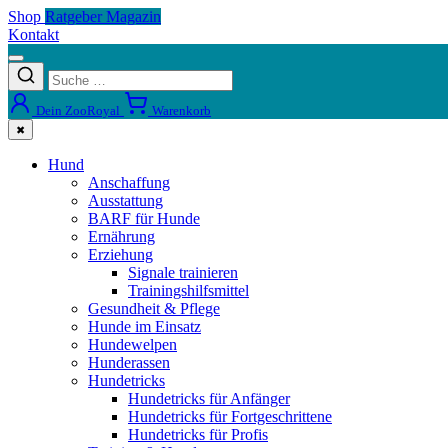
Shop
Ratgeber Magazin
Kontakt
Dein ZooRoyal
Warenkorb
✖
Hund
Anschaffung
Ausstattung
BARF für Hunde
Ernährung
Erziehung
Signale trainieren
Trainingshilfsmittel
Gesundheit & Pflege
Hunde im Einsatz
Hundewelpen
Hunderassen
Hundetricks
Hundetricks für Anfänger
Hundetricks für Fortgeschrittene
Hundetricks für Profis