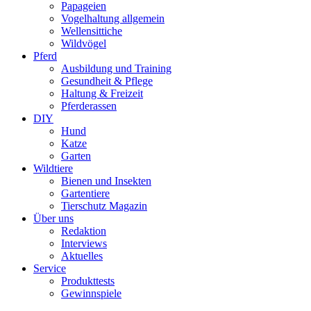
Papageien
Vogelhaltung allgemein
Wellensittiche
Wildvögel
Pferd
Ausbildung und Training
Gesundheit & Pflege
Haltung & Freizeit
Pferderassen
DIY
Hund
Katze
Garten
Wildtiere
Bienen und Insekten
Gartentiere
Tierschutz Magazin
Über uns
Redaktion
Interviews
Aktuelles
Service
Produkttests
Gewinnspiele