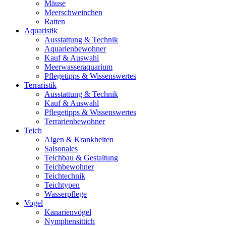
Mäuse
Meerschweinchen
Ratten
Aquaristik
Ausstattung & Technik
Aquarienbewohner
Kauf & Auswahl
Meerwasseraquarium
Pflegetipps & Wissenswertes
Terraristik
Ausstattung & Technik
Kauf & Auswahl
Pflegetipps & Wissenswertes
Terrarienbewohner
Teich
Algen & Krankheiten
Saisonales
Teichbau & Gestaltung
Teichbewohner
Teichtechnik
Teichtypen
Wasserpflege
Vogel
Kanarienvögel
Nymphensittich