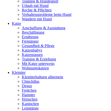
Training & Hundesport
Urlaub mit Hund
Rechte & Pflichten
Verhaltensprobleme beim Hund
Wandern mit Hund
Katze
Anschaffung & Ausstattung
Beschäftigung
Ernährung
Freigänger
Gesundheit & Pflege
Katzenbabys
Katzenrassen
Training & Erziehung
Mit Katze unterwegs
Wohnungskatzen
Kleintier
Kleintierhaltung allgemein
Chinchillas
Degus
Frettchen
Hamster
Hörnchen
Kaninchen
Lemminge