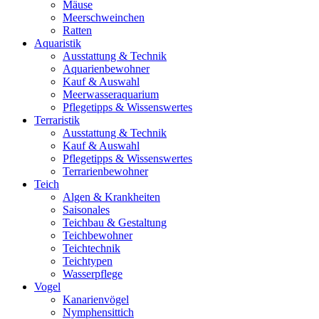
Mäuse
Meerschweinchen
Ratten
Aquaristik
Ausstattung & Technik
Aquarienbewohner
Kauf & Auswahl
Meerwasseraquarium
Pflegetipps & Wissenswertes
Terraristik
Ausstattung & Technik
Kauf & Auswahl
Pflegetipps & Wissenswertes
Terrarienbewohner
Teich
Algen & Krankheiten
Saisonales
Teichbau & Gestaltung
Teichbewohner
Teichtechnik
Teichtypen
Wasserpflege
Vogel
Kanarienvögel
Nymphensittich