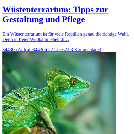
Wüstenterrarium: Tipps zur
Gestaltung und Pflege
Ein Wüstenterrarium ist für viele Reptilien genau die richtige Wahl.
Denn in freier Wildbahn leben di…
344366 Aufrufe
344366
22 Likes
22
3 Kommentare
3