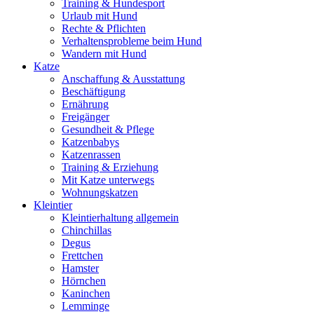
Training & Hundesport
Urlaub mit Hund
Rechte & Pflichten
Verhaltensprobleme beim Hund
Wandern mit Hund
Katze
Anschaffung & Ausstattung
Beschäftigung
Ernährung
Freigänger
Gesundheit & Pflege
Katzenbabys
Katzenrassen
Training & Erziehung
Mit Katze unterwegs
Wohnungskatzen
Kleintier
Kleintierhaltung allgemein
Chinchillas
Degus
Frettchen
Hamster
Hörnchen
Kaninchen
Lemminge