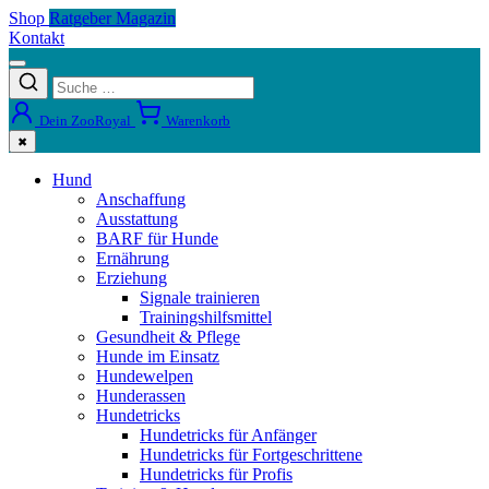
Shop
Ratgeber Magazin
Kontakt
Dein ZooRoyal
Warenkorb
✖
Hund
Anschaffung
Ausstattung
BARF für Hunde
Ernährung
Erziehung
Signale trainieren
Trainingshilfsmittel
Gesundheit & Pflege
Hunde im Einsatz
Hundewelpen
Hunderassen
Hundetricks
Hundetricks für Anfänger
Hundetricks für Fortgeschrittene
Hundetricks für Profis