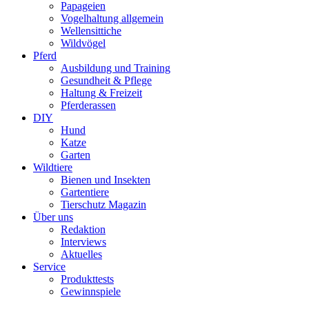
Papageien
Vogelhaltung allgemein
Wellensittiche
Wildvögel
Pferd
Ausbildung und Training
Gesundheit & Pflege
Haltung & Freizeit
Pferderassen
DIY
Hund
Katze
Garten
Wildtiere
Bienen und Insekten
Gartentiere
Tierschutz Magazin
Über uns
Redaktion
Interviews
Aktuelles
Service
Produkttests
Gewinnspiele