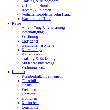
Training & Hundesport
Urlaub mit Hund
Rechte & Pflichten
Verhaltensprobleme beim Hund
Wandern mit Hund
Katze
Anschaffung & Ausstattung
Beschäftigung
Ernährung
Freigänger
Gesundheit & Pflege
Katzenbabys
Katzenrassen
Training & Erziehung
Mit Katze unterwegs
Wohnungskatzen
Kleintier
Kleintierhaltung allgemein
Chinchillas
Degus
Frettchen
Hamster
Hörnchen
Kaninchen
Lemminge