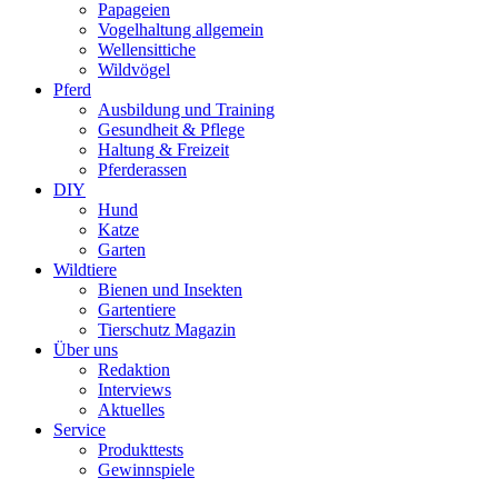
Papageien
Vogelhaltung allgemein
Wellensittiche
Wildvögel
Pferd
Ausbildung und Training
Gesundheit & Pflege
Haltung & Freizeit
Pferderassen
DIY
Hund
Katze
Garten
Wildtiere
Bienen und Insekten
Gartentiere
Tierschutz Magazin
Über uns
Redaktion
Interviews
Aktuelles
Service
Produkttests
Gewinnspiele