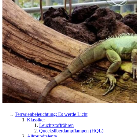
Terrarienbeleuchtung: Es werde Licht
Klassiker
Leuchtstoffröhren
Quecksilberdampflampen (HQL)
Allroundtalente