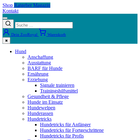
Shop
Ratgeber Magazin
Kontakt
Dein ZooRoyal
Warenkorb
✖
Hund
Anschaffung
Ausstattung
BARF für Hunde
Ernährung
Erziehung
Signale trainieren
Trainingshilfsmittel
Gesundheit & Pflege
Hunde im Einsatz
Hundewelpen
Hunderassen
Hundetricks
Hundetricks für Anfänger
Hundetricks für Fortgeschrittene
Hundetricks für Profis