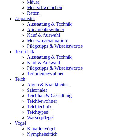
Mäuse
Meerschweinchen
Ratten
Aquaristik
Ausstattung & Technik
Aquarienbewohner
Kauf & Auswahl
Meerwasseraquarium
Pflegetipps & Wissenswertes
Terraristik
Ausstattung & Technik
Kauf & Auswahl
Pflegetipps & Wissenswertes
Terrarienbewohner
Teich
Algen & Krankheiten
Saisonales
Teichbau & Gestaltung
Teichbewohner
Teichtechnik
Teichtypen
Wasserpflege
Vogel
Kanarienvögel
Nymphensittich