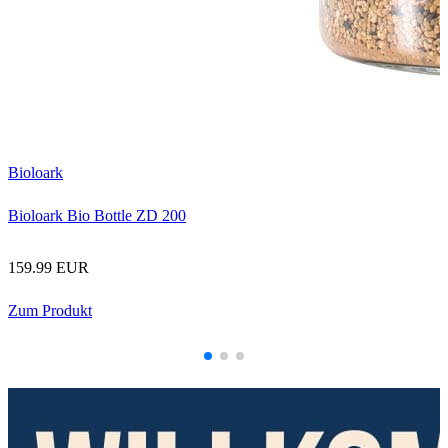
L
L
Bioloark
Bioloark Bio Bottle ZD 200
1
159.99 EUR
Zum Produkt