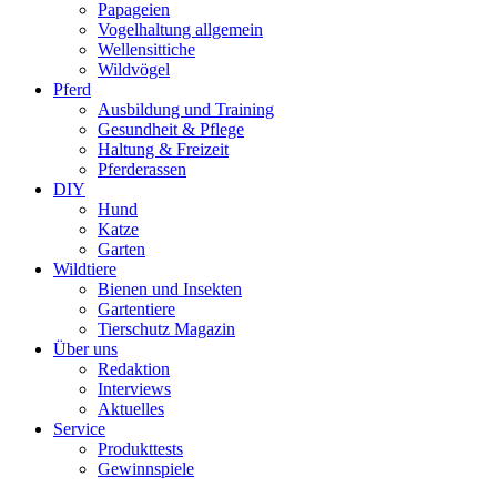
Papageien
Vogelhaltung allgemein
Wellensittiche
Wildvögel
Pferd
Ausbildung und Training
Gesundheit & Pflege
Haltung & Freizeit
Pferderassen
DIY
Hund
Katze
Garten
Wildtiere
Bienen und Insekten
Gartentiere
Tierschutz Magazin
Über uns
Redaktion
Interviews
Aktuelles
Service
Produkttests
Gewinnspiele