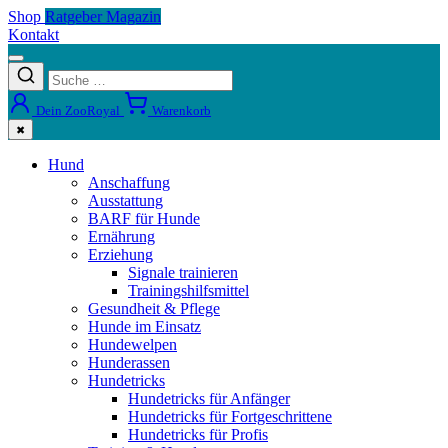
Shop
Ratgeber Magazin
Kontakt
Dein ZooRoyal
Warenkorb
✖
Hund
Anschaffung
Ausstattung
BARF für Hunde
Ernährung
Erziehung
Signale trainieren
Trainingshilfsmittel
Gesundheit & Pflege
Hunde im Einsatz
Hundewelpen
Hunderassen
Hundetricks
Hundetricks für Anfänger
Hundetricks für Fortgeschrittene
Hundetricks für Profis