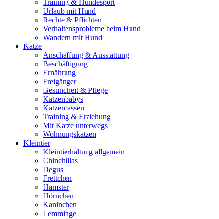
Training & Hundesport
Urlaub mit Hund
Rechte & Pflichten
Verhaltensprobleme beim Hund
Wandern mit Hund
Katze
Anschaffung & Ausstattung
Beschäftigung
Ernährung
Freigänger
Gesundheit & Pflege
Katzenbabys
Katzenrassen
Training & Erziehung
Mit Katze unterwegs
Wohnungskatzen
Kleintier
Kleintierhaltung allgemein
Chinchillas
Degus
Frettchen
Hamster
Hörnchen
Kaninchen
Lemminge