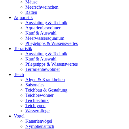
Mäuse
Meerschweinchen
Ratten
Aquaristik
Ausstattung & Technik
Aquarienbewohner
Kauf & Auswahl
Meerwasseraquarium
Pflegetipps & Wissenswertes
Terraristik
Ausstattung & Technik
Kauf & Auswahl
Pflegetipps & Wissenswertes
Terrarienbewohner
Teich
Algen & Krankheiten
Saisonales
Teichbau & Gestaltung
Teichbewohner
Teichtechnik
Teichtypen
Wasserpflege
Vogel
Kanarienvögel
Nymphensittich