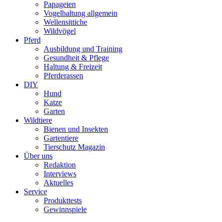
Papageien
Vogelhaltung allgemein
Wellensittiche
Wildvögel
Pferd
Ausbildung und Training
Gesundheit & Pflege
Haltung & Freizeit
Pferderassen
DIY
Hund
Katze
Garten
Wildtiere
Bienen und Insekten
Gartentiere
Tierschutz Magazin
Über uns
Redaktion
Interviews
Aktuelles
Service
Produkttests
Gewinnspiele