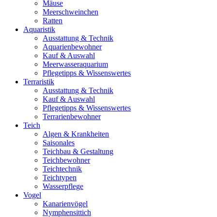
Mäuse
Meerschweinchen
Ratten
Aquaristik
Ausstattung & Technik
Aquarienbewohner
Kauf & Auswahl
Meerwasseraquarium
Pflegetipps & Wissenswertes
Terraristik
Ausstattung & Technik
Kauf & Auswahl
Pflegetipps & Wissenswertes
Terrarienbewohner
Teich
Algen & Krankheiten
Saisonales
Teichbau & Gestaltung
Teichbewohner
Teichtechnik
Teichtypen
Wasserpflege
Vogel
Kanarienvögel
Nymphensittich