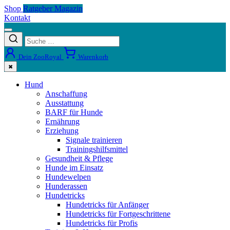
Shop
Ratgeber Magazin
Kontakt
Dein ZooRoyal
Warenkorb
✖
Hund
Anschaffung
Ausstattung
BARF für Hunde
Ernährung
Erziehung
Signale trainieren
Trainingshilfsmittel
Gesundheit & Pflege
Hunde im Einsatz
Hundewelpen
Hunderassen
Hundetricks
Hundetricks für Anfänger
Hundetricks für Fortgeschrittene
Hundetricks für Profis