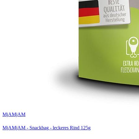
MjAMjAM
MjAMjAM - Snackbag - leckeres Rind 125g