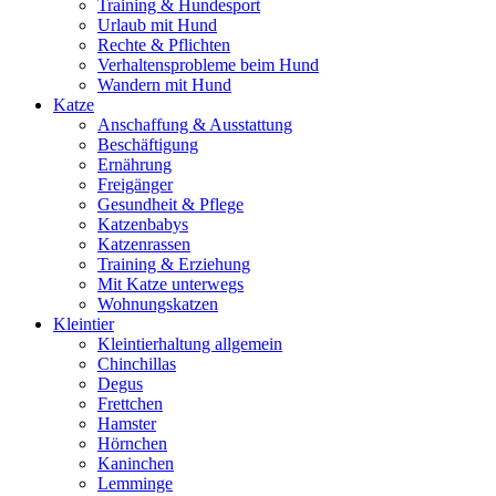
Training & Hundesport
Urlaub mit Hund
Rechte & Pflichten
Verhaltensprobleme beim Hund
Wandern mit Hund
Katze
Anschaffung & Ausstattung
Beschäftigung
Ernährung
Freigänger
Gesundheit & Pflege
Katzenbabys
Katzenrassen
Training & Erziehung
Mit Katze unterwegs
Wohnungskatzen
Kleintier
Kleintierhaltung allgemein
Chinchillas
Degus
Frettchen
Hamster
Hörnchen
Kaninchen
Lemminge