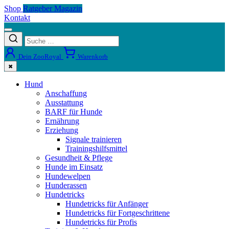
Shop
Ratgeber Magazin
Kontakt
Dein ZooRoyal
Warenkorb
✖
Hund
Anschaffung
Ausstattung
BARF für Hunde
Ernährung
Erziehung
Signale trainieren
Trainingshilfsmittel
Gesundheit & Pflege
Hunde im Einsatz
Hundewelpen
Hunderassen
Hundetricks
Hundetricks für Anfänger
Hundetricks für Fortgeschrittene
Hundetricks für Profis