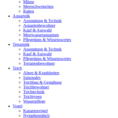
Mäuse
Meerschweinchen
Ratten
Aquaristik
Ausstattung & Technik
Aquarienbewohner
Kauf & Auswahl
Meerwasseraquarium
Pflegetipps & Wissenswertes
Terraristik
Ausstattung & Technik
Kauf & Auswahl
Pflegetipps & Wissenswertes
Terrarienbewohner
Teich
Algen & Krankheiten
Saisonales
Teichbau & Gestaltung
Teichbewohner
Teichtechnik
Teichtypen
Wasserpflege
Vogel
Kanarienvögel
Nymphensittich