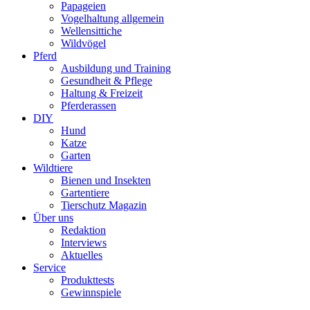
Papageien
Vogelhaltung allgemein
Wellensittiche
Wildvögel
Pferd
Ausbildung und Training
Gesundheit & Pflege
Haltung & Freizeit
Pferderassen
DIY
Hund
Katze
Garten
Wildtiere
Bienen und Insekten
Gartentiere
Tierschutz Magazin
Über uns
Redaktion
Interviews
Aktuelles
Service
Produkttests
Gewinnspiele