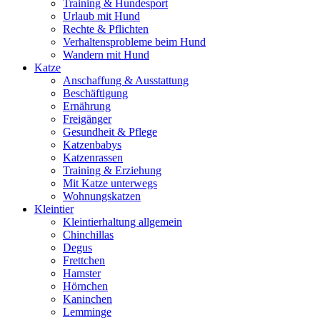
Training & Hundesport
Urlaub mit Hund
Rechte & Pflichten
Verhaltensprobleme beim Hund
Wandern mit Hund
Katze
Anschaffung & Ausstattung
Beschäftigung
Ernährung
Freigänger
Gesundheit & Pflege
Katzenbabys
Katzenrassen
Training & Erziehung
Mit Katze unterwegs
Wohnungskatzen
Kleintier
Kleintierhaltung allgemein
Chinchillas
Degus
Frettchen
Hamster
Hörnchen
Kaninchen
Lemminge