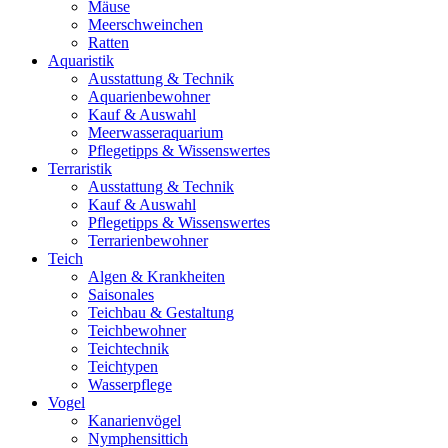
Mäuse
Meerschweinchen
Ratten
Aquaristik
Ausstattung & Technik
Aquarienbewohner
Kauf & Auswahl
Meerwasseraquarium
Pflegetipps & Wissenswertes
Terraristik
Ausstattung & Technik
Kauf & Auswahl
Pflegetipps & Wissenswertes
Terrarienbewohner
Teich
Algen & Krankheiten
Saisonales
Teichbau & Gestaltung
Teichbewohner
Teichtechnik
Teichtypen
Wasserpflege
Vogel
Kanarienvögel
Nymphensittich