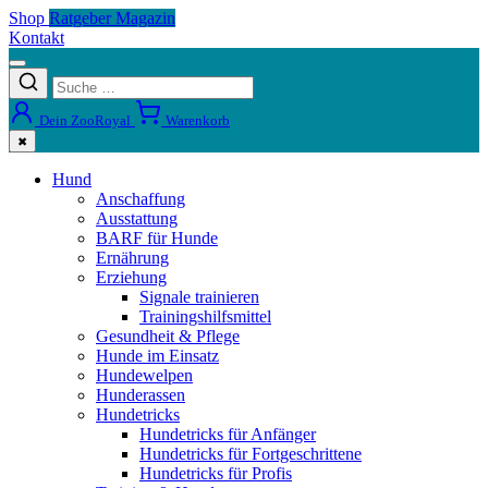
Shop
Ratgeber Magazin
Kontakt
Dein ZooRoyal
Warenkorb
✖
Hund
Anschaffung
Ausstattung
BARF für Hunde
Ernährung
Erziehung
Signale trainieren
Trainingshilfsmittel
Gesundheit & Pflege
Hunde im Einsatz
Hundewelpen
Hunderassen
Hundetricks
Hundetricks für Anfänger
Hundetricks für Fortgeschrittene
Hundetricks für Profis