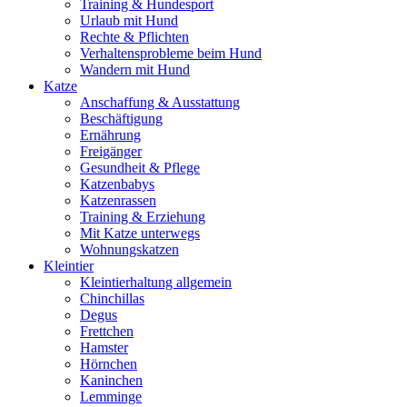
Training & Hundesport
Urlaub mit Hund
Rechte & Pflichten
Verhaltensprobleme beim Hund
Wandern mit Hund
Katze
Anschaffung & Ausstattung
Beschäftigung
Ernährung
Freigänger
Gesundheit & Pflege
Katzenbabys
Katzenrassen
Training & Erziehung
Mit Katze unterwegs
Wohnungskatzen
Kleintier
Kleintierhaltung allgemein
Chinchillas
Degus
Frettchen
Hamster
Hörnchen
Kaninchen
Lemminge