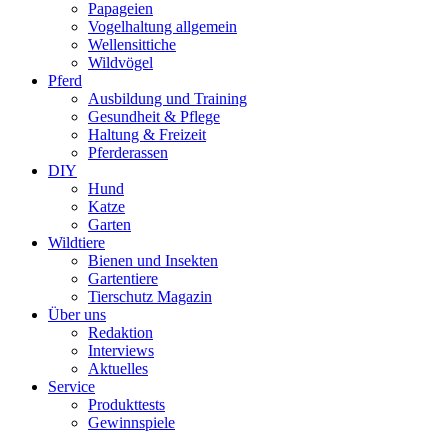
Papageien
Vogelhaltung allgemein
Wellensittiche
Wildvögel
Pferd
Ausbildung und Training
Gesundheit & Pflege
Haltung & Freizeit
Pferderassen
DIY
Hund
Katze
Garten
Wildtiere
Bienen und Insekten
Gartentiere
Tierschutz Magazin
Über uns
Redaktion
Interviews
Aktuelles
Service
Produkttests
Gewinnspiele