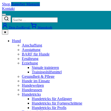
Shop
Ratgeber Magazin
Kontakt
Dein ZooRoyal
Warenkorb
✖
Hund
Anschaffung
Ausstattung
BARF für Hunde
Ernährung
Erziehung
Signale trainieren
Trainingshilfsmittel
Gesundheit & Pflege
Hunde im Einsatz
Hundewelpen
Hunderassen
Hundetricks
Hundetricks für Anfänger
Hundetricks für Fortgeschrittene
Hundetricks für Profis