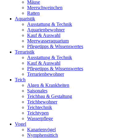
Mäuse
Meerschweinchen
Ratten
Aquaristik
Ausstattung & Technik
Aquarienbewohner
Kauf & Auswahl
Meerwasseraquarium
Pflegetipps & Wissenswertes
Terraristik
Ausstattung & Technik
Kauf & Auswahl
Pflegetipps & Wissenswertes
Terrarienbewohner
Teich
Algen & Krankheiten
Saisonales
Teichbau & Gestaltung
Teichbewohner
Teichtechnik
Teichtypen
Wasserpflege
Vogel
Kanarienvögel
Nymphensittich