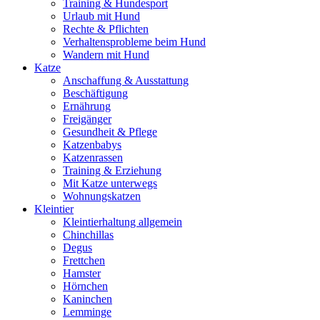
Training & Hundesport
Urlaub mit Hund
Rechte & Pflichten
Verhaltensprobleme beim Hund
Wandern mit Hund
Katze
Anschaffung & Ausstattung
Beschäftigung
Ernährung
Freigänger
Gesundheit & Pflege
Katzenbabys
Katzenrassen
Training & Erziehung
Mit Katze unterwegs
Wohnungskatzen
Kleintier
Kleintierhaltung allgemein
Chinchillas
Degus
Frettchen
Hamster
Hörnchen
Kaninchen
Lemminge