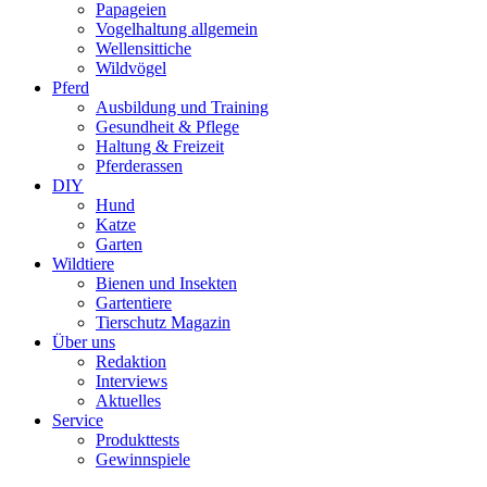
Papageien
Vogelhaltung allgemein
Wellensittiche
Wildvögel
Pferd
Ausbildung und Training
Gesundheit & Pflege
Haltung & Freizeit
Pferderassen
DIY
Hund
Katze
Garten
Wildtiere
Bienen und Insekten
Gartentiere
Tierschutz Magazin
Über uns
Redaktion
Interviews
Aktuelles
Service
Produkttests
Gewinnspiele