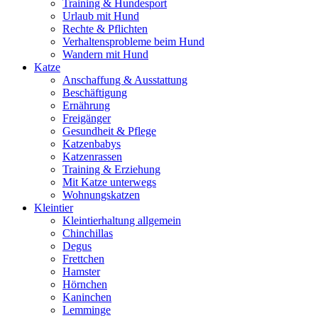
Training & Hundesport
Urlaub mit Hund
Rechte & Pflichten
Verhaltensprobleme beim Hund
Wandern mit Hund
Katze
Anschaffung & Ausstattung
Beschäftigung
Ernährung
Freigänger
Gesundheit & Pflege
Katzenbabys
Katzenrassen
Training & Erziehung
Mit Katze unterwegs
Wohnungskatzen
Kleintier
Kleintierhaltung allgemein
Chinchillas
Degus
Frettchen
Hamster
Hörnchen
Kaninchen
Lemminge