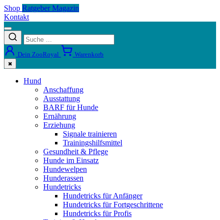
Shop
Ratgeber Magazin
Kontakt
Dein ZooRoyal
Warenkorb
✖
Hund
Anschaffung
Ausstattung
BARF für Hunde
Ernährung
Erziehung
Signale trainieren
Trainingshilfsmittel
Gesundheit & Pflege
Hunde im Einsatz
Hundewelpen
Hunderassen
Hundetricks
Hundetricks für Anfänger
Hundetricks für Fortgeschrittene
Hundetricks für Profis