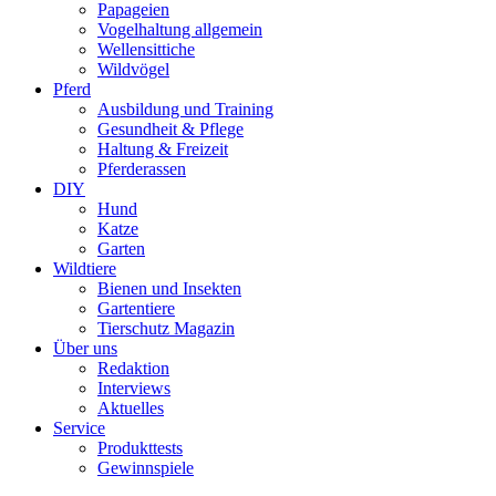
Papageien
Vogelhaltung allgemein
Wellensittiche
Wildvögel
Pferd
Ausbildung und Training
Gesundheit & Pflege
Haltung & Freizeit
Pferderassen
DIY
Hund
Katze
Garten
Wildtiere
Bienen und Insekten
Gartentiere
Tierschutz Magazin
Über uns
Redaktion
Interviews
Aktuelles
Service
Produkttests
Gewinnspiele