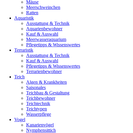
Mäuse
Meerschweinchen
Ratten
Aquaristik
Ausstattung & Technik
Aquarienbewohner
Kauf & Auswahl
Meerwasseraquarium
Pflegetipps & Wissenswertes
Terraristik
Ausstattung & Technik
Kauf & Auswahl
Pflegetipps & Wissenswertes
Terrarienbewohner
Teich
Algen & Krankheiten
Saisonales
Teichbau & Gestaltung
Teichbewohner
Teichtechnik
Teichtypen
Wasserpflege
Vogel
Kanarienvögel
Nymphensittich