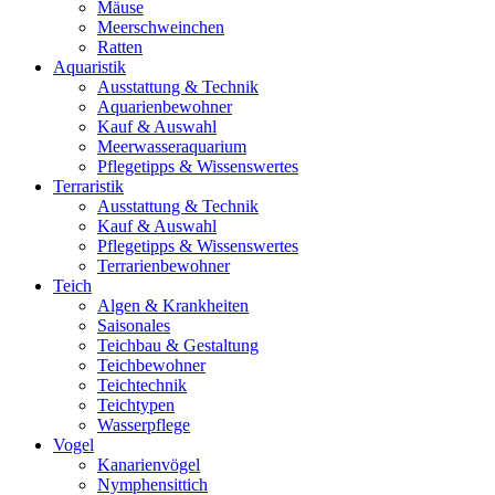
Mäuse
Meerschweinchen
Ratten
Aquaristik
Ausstattung & Technik
Aquarienbewohner
Kauf & Auswahl
Meerwasseraquarium
Pflegetipps & Wissenswertes
Terraristik
Ausstattung & Technik
Kauf & Auswahl
Pflegetipps & Wissenswertes
Terrarienbewohner
Teich
Algen & Krankheiten
Saisonales
Teichbau & Gestaltung
Teichbewohner
Teichtechnik
Teichtypen
Wasserpflege
Vogel
Kanarienvögel
Nymphensittich