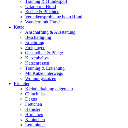
Training & Hundesport
Urlaub mit Hund
Rechte & Pflichten
Verhaltensprobleme beim Hund
Wandern mit Hund
Katze
Anschaffung & Ausstattung
Beschäftigung
Ernährung
Freigänger
Gesundheit & Pflege
Katzenbabys
Katzenrassen
Training & Erziehung
Mit Katze unterwegs
Wohnungskatzen
Kleintier
Kleintierhaltung allgemein
Chinchillas
Degus
Frettchen
Hamster
Hörnchen
Kaninchen
Lemminge