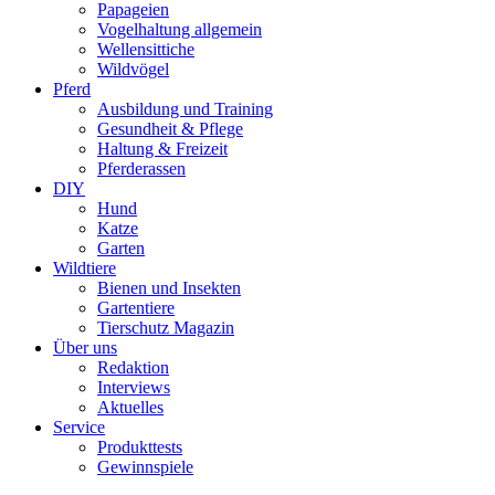
Papageien
Vogelhaltung allgemein
Wellensittiche
Wildvögel
Pferd
Ausbildung und Training
Gesundheit & Pflege
Haltung & Freizeit
Pferderassen
DIY
Hund
Katze
Garten
Wildtiere
Bienen und Insekten
Gartentiere
Tierschutz Magazin
Über uns
Redaktion
Interviews
Aktuelles
Service
Produkttests
Gewinnspiele