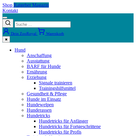
Shop
Ratgeber Magazin
Kontakt
Dein ZooRoyal
Warenkorb
✖
Hund
Anschaffung
Ausstattung
BARF für Hunde
Ernährung
Erziehung
Signale trainieren
Trainingshilfsmittel
Gesundheit & Pflege
Hunde im Einsatz
Hundewelpen
Hunderassen
Hundetricks
Hundetricks für Anfänger
Hundetricks für Fortgeschrittene
Hundetricks für Profis