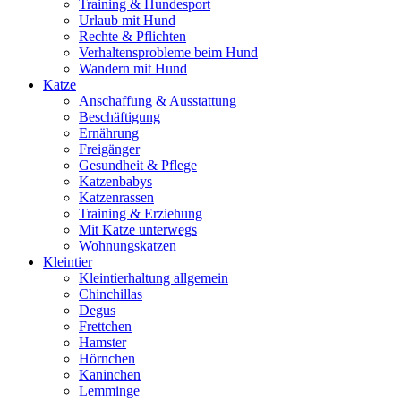
Training & Hundesport
Urlaub mit Hund
Rechte & Pflichten
Verhaltensprobleme beim Hund
Wandern mit Hund
Katze
Anschaffung & Ausstattung
Beschäftigung
Ernährung
Freigänger
Gesundheit & Pflege
Katzenbabys
Katzenrassen
Training & Erziehung
Mit Katze unterwegs
Wohnungskatzen
Kleintier
Kleintierhaltung allgemein
Chinchillas
Degus
Frettchen
Hamster
Hörnchen
Kaninchen
Lemminge