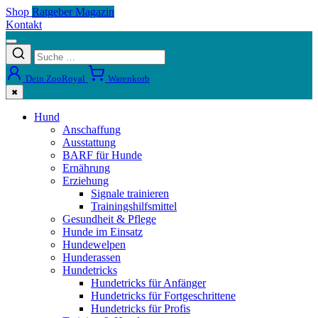
Shop
Ratgeber Magazin
Kontakt
Dein ZooRoyal
Warenkorb
✖
Hund
Anschaffung
Ausstattung
BARF für Hunde
Ernährung
Erziehung
Signale trainieren
Trainingshilfsmittel
Gesundheit & Pflege
Hunde im Einsatz
Hundewelpen
Hunderassen
Hundetricks
Hundetricks für Anfänger
Hundetricks für Fortgeschrittene
Hundetricks für Profis