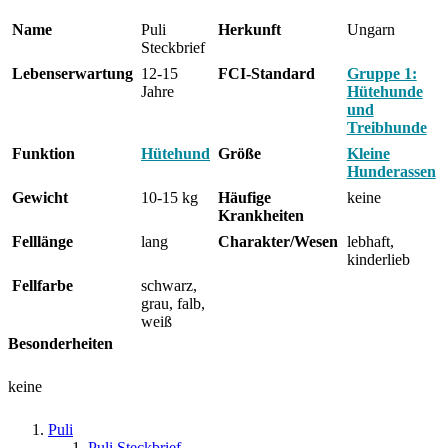
Name
Puli
Herkunft
Ungarn
Steckbrief
Lebenserwartung
12-15
FCI-Standard
Gruppe 1:
Jahre
Hütehunde
und
Treibhunde
Funktion
Hütehund
Größe
Kleine
Hunderassen
Gewicht
10-15 kg
Häufige
keine
Krankheiten
Felllänge
lang
Charakter/Wesen
lebhaft,
kinderlieb
Fellfarbe
schwarz,
grau, falb,
weiß
Besonderheiten
keine
Puli
Puli Steckbrief