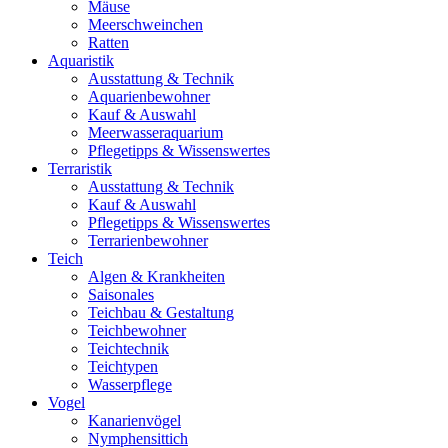
Mäuse
Meerschweinchen
Ratten
Aquaristik
Ausstattung & Technik
Aquarienbewohner
Kauf & Auswahl
Meerwasseraquarium
Pflegetipps & Wissenswertes
Terraristik
Ausstattung & Technik
Kauf & Auswahl
Pflegetipps & Wissenswertes
Terrarienbewohner
Teich
Algen & Krankheiten
Saisonales
Teichbau & Gestaltung
Teichbewohner
Teichtechnik
Teichtypen
Wasserpflege
Vogel
Kanarienvögel
Nymphensittich