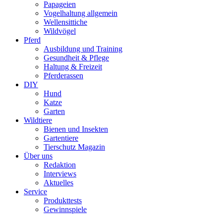
Papageien
Vogelhaltung allgemein
Wellensittiche
Wildvögel
Pferd
Ausbildung und Training
Gesundheit & Pflege
Haltung & Freizeit
Pferderassen
DIY
Hund
Katze
Garten
Wildtiere
Bienen und Insekten
Gartentiere
Tierschutz Magazin
Über uns
Redaktion
Interviews
Aktuelles
Service
Produkttests
Gewinnspiele