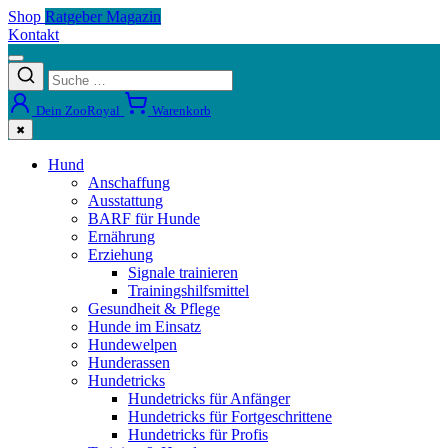
Shop
Ratgeber Magazin
Kontakt
Dein ZooRoyal
Warenkorb
✖
Hund
Anschaffung
Ausstattung
BARF für Hunde
Ernährung
Erziehung
Signale trainieren
Trainingshilfsmittel
Gesundheit & Pflege
Hunde im Einsatz
Hundewelpen
Hunderassen
Hundetricks
Hundetricks für Anfänger
Hundetricks für Fortgeschrittene
Hundetricks für Profis