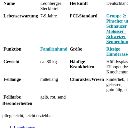
Name
Leonberger
Herkunft
Deutschlan
Steckbrief
Lebenserwartung
7-9 Jahre
FCI-Standard
Gruppe 2:
Pinscher u
Schnauzer 
Molosser -
Schweizer
Sennenhu
Funktion
Familienhund
Größe
Riesige
Hunderass
Gewicht
ca. 80 kg
Häufige
Hüftdysplas
Krankheiten
Ellbogendys
Knochentu
Felllänge
mittellang
Charakter/Wesen
kinderlieb, 
gelassen,
gutmütig, st
Fellfarbe
gelb, rot, sand
Besonderheiten
pflegeleicht, leicht erziehbar
Leonberger