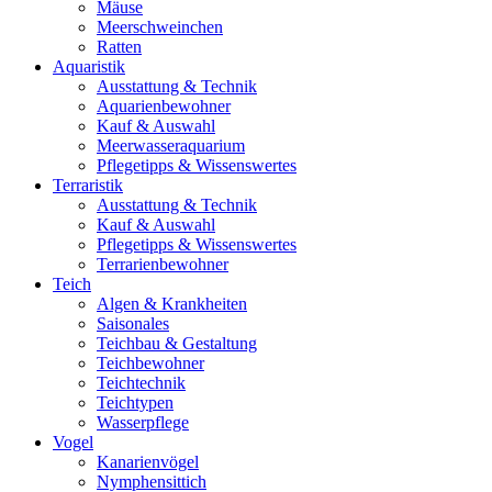
Mäuse
Meerschweinchen
Ratten
Aquaristik
Ausstattung & Technik
Aquarienbewohner
Kauf & Auswahl
Meerwasseraquarium
Pflegetipps & Wissenswertes
Terraristik
Ausstattung & Technik
Kauf & Auswahl
Pflegetipps & Wissenswertes
Terrarienbewohner
Teich
Algen & Krankheiten
Saisonales
Teichbau & Gestaltung
Teichbewohner
Teichtechnik
Teichtypen
Wasserpflege
Vogel
Kanarienvögel
Nymphensittich