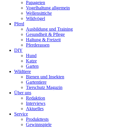
Papageien
Vogelhaltung allgemein
Wellensittiche
Wildvögel
Pferd
Ausbildung und Training
Gesundheit & Pflege
Haltung & Freizeit
Pferderassen
DIY
Hund
Katze
Garten
Wildtiere
Bienen und Insekten
Gartentiere
Tierschutz Magazin
Über uns
Redaktion
Interviews
Aktuelles
Service
Produkttests
Gewinnspiele