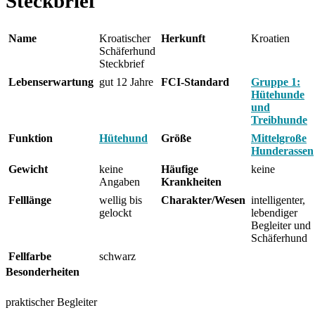
Steckbrief
Name
Kroatischer
Herkunft
Kroatien
Schäferhund
Steckbrief
Lebenserwartung
gut 12 Jahre
FCI-Standard
Gruppe 1:
Hütehunde
und
Treibhunde
Funktion
Hütehund
Größe
Mittelgroße
Hunderassen
Gewicht
keine
Häufige
keine
Angaben
Krankheiten
Felllänge
wellig bis
Charakter/Wesen
intelligenter,
gelockt
lebendiger
Begleiter und
Schäferhund
Fellfarbe
schwarz
Besonderheiten
praktischer Begleiter