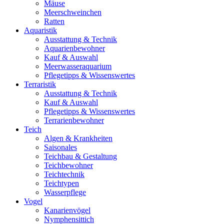
Mäuse
Meerschweinchen
Ratten
Aquaristik
Ausstattung & Technik
Aquarienbewohner
Kauf & Auswahl
Meerwasseraquarium
Pflegetipps & Wissenswertes
Terraristik
Ausstattung & Technik
Kauf & Auswahl
Pflegetipps & Wissenswertes
Terrarienbewohner
Teich
Algen & Krankheiten
Saisonales
Teichbau & Gestaltung
Teichbewohner
Teichtechnik
Teichtypen
Wasserpflege
Vogel
Kanarienvögel
Nymphensittich