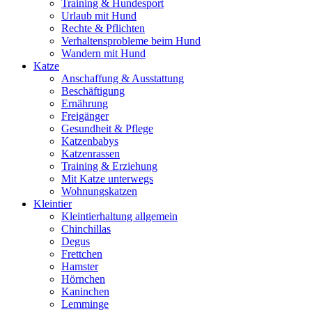
Training & Hundesport
Urlaub mit Hund
Rechte & Pflichten
Verhaltensprobleme beim Hund
Wandern mit Hund
Katze
Anschaffung & Ausstattung
Beschäftigung
Ernährung
Freigänger
Gesundheit & Pflege
Katzenbabys
Katzenrassen
Training & Erziehung
Mit Katze unterwegs
Wohnungskatzen
Kleintier
Kleintierhaltung allgemein
Chinchillas
Degus
Frettchen
Hamster
Hörnchen
Kaninchen
Lemminge