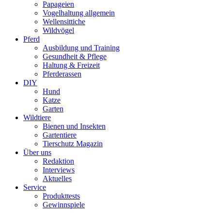
Papageien
Vogelhaltung allgemein
Wellensittiche
Wildvögel
Pferd
Ausbildung und Training
Gesundheit & Pflege
Haltung & Freizeit
Pferderassen
DIY
Hund
Katze
Garten
Wildtiere
Bienen und Insekten
Gartentiere
Tierschutz Magazin
Über uns
Redaktion
Interviews
Aktuelles
Service
Produkttests
Gewinnspiele