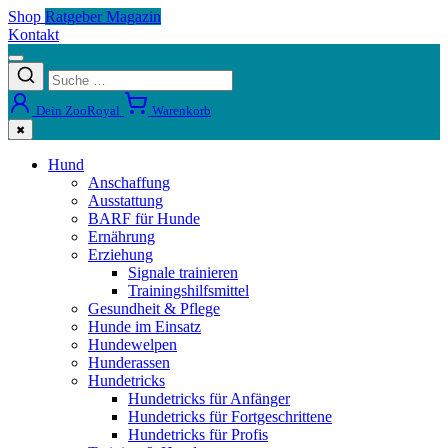
Shop
Ratgeber Magazin
Kontakt
Dein ZooRoyal
Warenkorb
✖
Hund
Anschaffung
Ausstattung
BARF für Hunde
Ernährung
Erziehung
Signale trainieren
Trainingshilfsmittel
Gesundheit & Pflege
Hunde im Einsatz
Hundewelpen
Hunderassen
Hundetricks
Hundetricks für Anfänger
Hundetricks für Fortgeschrittene
Hundetricks für Profis