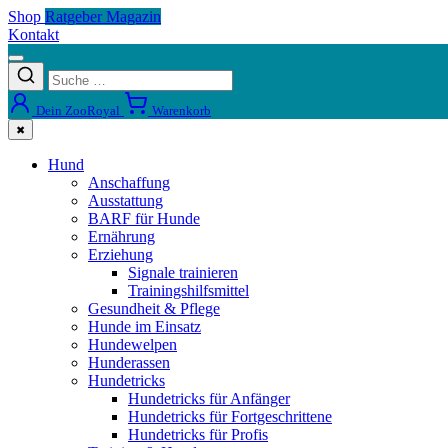
Shop
Ratgeber Magazin
Kontakt
Dein ZooRoyal
Warenkorb
✖
Hund
Anschaffung
Ausstattung
BARF für Hunde
Ernährung
Erziehung
Signale trainieren
Trainingshilfsmittel
Gesundheit & Pflege
Hunde im Einsatz
Hundewelpen
Hunderassen
Hundetricks
Hundetricks für Anfänger
Hundetricks für Fortgeschrittene
Hundetricks für Profis