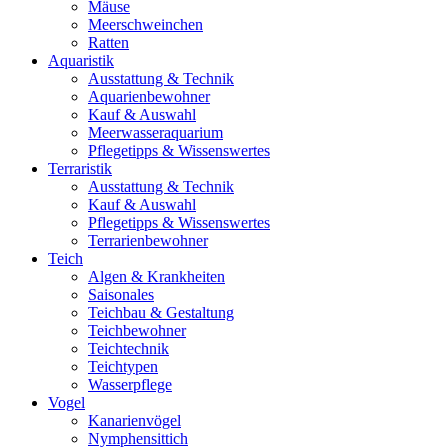
Mäuse
Meerschweinchen
Ratten
Aquaristik
Ausstattung & Technik
Aquarienbewohner
Kauf & Auswahl
Meerwasseraquarium
Pflegetipps & Wissenswertes
Terraristik
Ausstattung & Technik
Kauf & Auswahl
Pflegetipps & Wissenswertes
Terrarienbewohner
Teich
Algen & Krankheiten
Saisonales
Teichbau & Gestaltung
Teichbewohner
Teichtechnik
Teichtypen
Wasserpflege
Vogel
Kanarienvögel
Nymphensittich