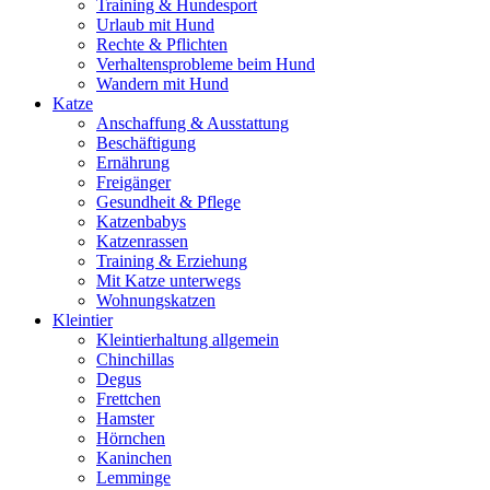
Training & Hundesport
Urlaub mit Hund
Rechte & Pflichten
Verhaltensprobleme beim Hund
Wandern mit Hund
Katze
Anschaffung & Ausstattung
Beschäftigung
Ernährung
Freigänger
Gesundheit & Pflege
Katzenbabys
Katzenrassen
Training & Erziehung
Mit Katze unterwegs
Wohnungskatzen
Kleintier
Kleintierhaltung allgemein
Chinchillas
Degus
Frettchen
Hamster
Hörnchen
Kaninchen
Lemminge