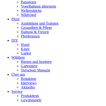
Papageien
Vogelhaltung allgemein
Wellensittiche
Wildvögel
Pferd
Ausbildung und Training
Gesundheit & Pflege
Haltung & Freizeit
Pferderassen
DIY
Hund
Katze
Garten
Wildtiere
Bienen und Insekten
Gartentiere
Tierschutz Magazin
Über uns
Redaktion
Interviews
Aktuelles
Service
Produkttests
Gewinnspiele