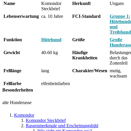
Name
Komondor
Herkunft
Ungarn
Steckbrief
Lebenserwartung
ca. 10 Jahre
FCI-Standard
Gruppe 1:
Hütehund
und
Treibhund
Funktion
Hütehund
Größe
Große
Hunderass
Gewicht
40-60 kg
Häufige
Belastunge
Krankheiten
durch das
Zottenfell
Felllänge
lang
Charakter/Wesen
mutig,
wachsam
Fellfarbe
elfenbeinfarben
Besonderheiten
alte Hunderasse
Komondor
Komondor Steckbrief
Rassenmerkmale und Erscheinungsbild
Wie sieht ein Komondor aus?