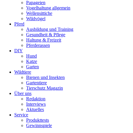
Papageien
Vogelhaltung allgemein
Wellensittiche
Wildvögel
Pferd
Ausbildung und Training
Gesundheit & Pflege
Haltung & Freizeit
Pferderassen
DIY
Hund
Katze
Garten
Wildtiere
Bienen und Insekten
Gartentiere
Tierschutz Magazin
Über uns
Redaktion
Interviews
Aktuelles
Service
Produkttests
Gewinnspiele