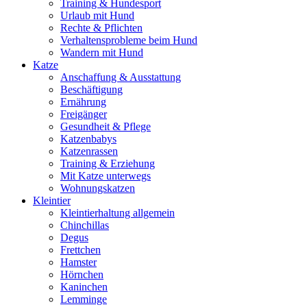
Training & Hundesport
Urlaub mit Hund
Rechte & Pflichten
Verhaltensprobleme beim Hund
Wandern mit Hund
Katze
Anschaffung & Ausstattung
Beschäftigung
Ernährung
Freigänger
Gesundheit & Pflege
Katzenbabys
Katzenrassen
Training & Erziehung
Mit Katze unterwegs
Wohnungskatzen
Kleintier
Kleintierhaltung allgemein
Chinchillas
Degus
Frettchen
Hamster
Hörnchen
Kaninchen
Lemminge