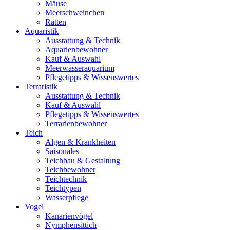
Mäuse
Meerschweinchen
Ratten
Aquaristik
Ausstattung & Technik
Aquarienbewohner
Kauf & Auswahl
Meerwasseraquarium
Pflegetipps & Wissenswertes
Terraristik
Ausstattung & Technik
Kauf & Auswahl
Pflegetipps & Wissenswertes
Terrarienbewohner
Teich
Algen & Krankheiten
Saisonales
Teichbau & Gestaltung
Teichbewohner
Teichtechnik
Teichtypen
Wasserpflege
Vogel
Kanarienvögel
Nymphensittich