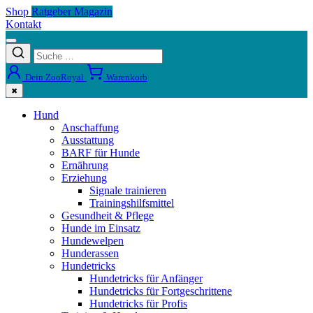
Shop
Ratgeber Magazin
Kontakt
Dein ZooRoyal
Warenkorb
✖
Hund
Anschaffung
Ausstattung
BARF für Hunde
Ernährung
Erziehung
Signale trainieren
Trainingshilfsmittel
Gesundheit & Pflege
Hunde im Einsatz
Hundewelpen
Hunderassen
Hundetricks
Hundetricks für Anfänger
Hundetricks für Fortgeschrittene
Hundetricks für Profis