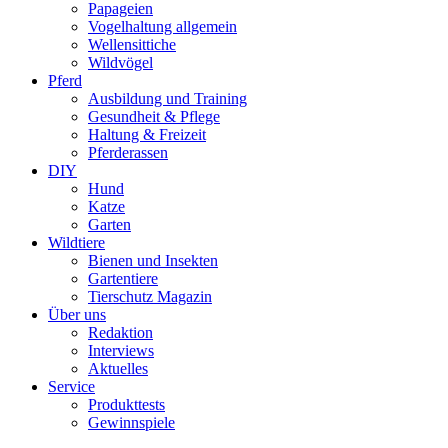
Papageien
Vogelhaltung allgemein
Wellensittiche
Wildvögel
Pferd
Ausbildung und Training
Gesundheit & Pflege
Haltung & Freizeit
Pferderassen
DIY
Hund
Katze
Garten
Wildtiere
Bienen und Insekten
Gartentiere
Tierschutz Magazin
Über uns
Redaktion
Interviews
Aktuelles
Service
Produkttests
Gewinnspiele