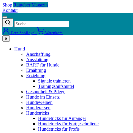
Shop
Ratgeber Magazin
Kontakt
Dein ZooRoyal
Warenkorb
✖
Hund
Anschaffung
Ausstattung
BARF für Hunde
Ernährung
Erziehung
Signale trainieren
Trainingshilfsmittel
Gesundheit & Pflege
Hunde im Einsatz
Hundewelpen
Hunderassen
Hundetricks
Hundetricks für Anfänger
Hundetricks für Fortgeschrittene
Hundetricks für Profis