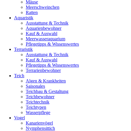
Mäuse
Meerschweinchen
Ratten
Aquaristik
Ausstattung & Technik
Aquarienbewohner
Kauf & Auswahl
Meerwasseraquarium
Pflegetipps & Wissenswertes
Terraristik
Ausstattung & Technik
Kauf & Auswahl
Pflegetipps & Wissenswertes
Terrarienbewohner
Teich
Algen & Krankheiten
Saisonales
Teichbau & Gestaltung
Teichbewohner
Teichtechnik
Teichtypen
Wasserpflege
Vogel
Kanarienvögel
Nymphensittich