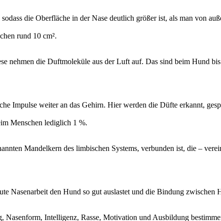
 sodass die Oberfläche in der Nase deutlich größer ist, als man von a
schen rund 10 cm².
ese nehmen die Duftmoleküle aus der Luft auf. Das sind beim Hund bis
ische Impulse weiter an das Gehirn. Hier werden die Düfte erkannt, ges
eim Menschen lediglich 1 %.
nten Mandelkern des limbischen Systems, verbunden ist, die – vereinfa
ute Nasenarbeit den Hund so gut auslastet und die Bindung zwischen 
ng, Nasenform, Intelligenz, Rasse, Motivation und Ausbildung bestimm