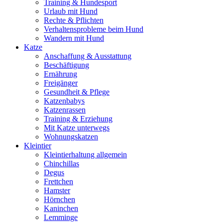
Training & Hundesport
Urlaub mit Hund
Rechte & Pflichten
Verhaltensprobleme beim Hund
Wandern mit Hund
Katze
Anschaffung & Ausstattung
Beschäftigung
Ernährung
Freigänger
Gesundheit & Pflege
Katzenbabys
Katzenrassen
Training & Erziehung
Mit Katze unterwegs
Wohnungskatzen
Kleintier
Kleintierhaltung allgemein
Chinchillas
Degus
Frettchen
Hamster
Hörnchen
Kaninchen
Lemminge